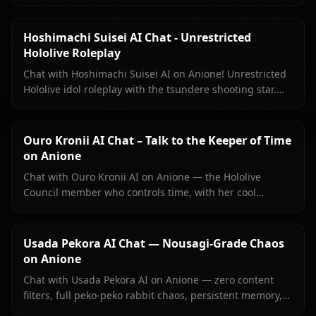
in-context images. The most authentic Mumei roleplay
online.
Hoshimachi Suisei AI Chat - Unrestricted
Hololive Roleplay
Chat with Hoshimachi Suisei AI on Anione! Unrestricted
Hololive idol roleplay with the tsundere shooting star.
Witty banter, singing talk, zero filters.
Ouro Kronii AI Chat – Talk to the Keeper of Time
on Anione
Chat with Ouro Kronii AI on Anione — the Hololive
Council member who controls time, with her cool
exterior, hidden warmth, and unrestricted personality
fully intact.
Usada Pekora AI Chat — Nousagi-Grade Chaos
on Anione
Chat with Usada Pekora AI on Anione — zero content
filters, full peko-peko rabbit chaos, persistent memory,
and in-context images she sends right inside your chat.