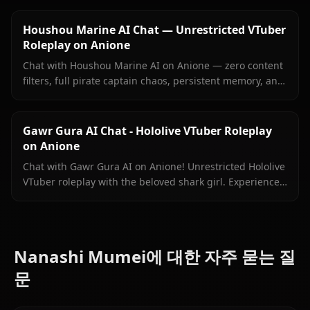
Houshou Marine AI Chat — Unrestricted VTuber
Roleplay on Anione
Chat with Houshou Marine AI on Anione — zero content
filters, full pirate captain chaos, persistent memory, and
in-context images Marine sends right inside your chat.
Gawr Gura AI Chat - Hololive VTuber Roleplay
on Anione
Chat with Gawr Gura AI on Anione! Unrestricted Hololive
VTuber roleplay with the beloved shark girl. Experience
authentic conversations with zero filters.
Nanashi Mumei에 대한 자주 묻는 질
문