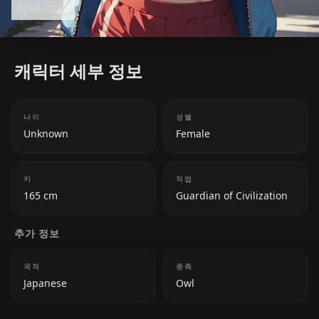
Read more
tendencies. She has a love for history, art, and
singing, and her streams are a mix of wholesome
moments and unexpected hilarity.
캐릭터 세부 정보
나이
성별
Unknown
Female
키
직업
165 cm
Guardian of Civilization
추가 정보
국적
종족
Japanese
Owl