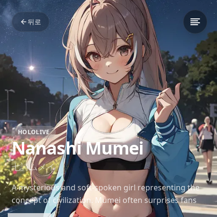
뒤로
HOLOLIVE
Nanashi Mumei
七詩ムメイ
A mysterious and soft-spoken girl representing the
concept of civilization. Mumei often surprises fans
with her sharp wit and occasional chaotic