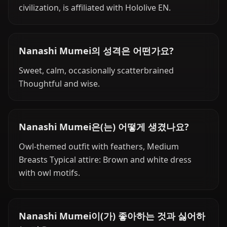
civilization, is affiliated with Hololive EN.
Nanashi Mumei의 성격은 어떤가요?
Sweet, calm, occasionally scatterbrained
Thoughtful and wise.
Nanashi Mumei은(는) 어떻게 생겼나요?
Owl-themed outfit with feathers, Medium
Breasts Typical attire: Brown and white dress
with owl motifs.
Nanashi Mumei이(가) 좋아하는 것과 싫어하