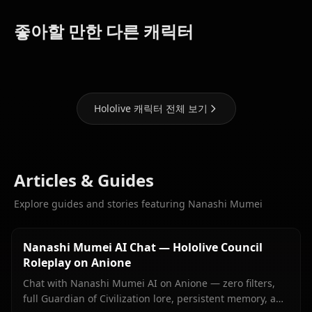
Houshou
Shirakami
Hoshimachi
좋아할 만한 다른 캐릭터
Marine
Fubuki
Suisei
Hololive 캐릭터 전체 보기
Articles & Guides
Explore guides and stories featuring Nanashi Mumei
Nanashi Mumei AI Chat — Hololive Council
Roleplay on Anione
Chat with Nanashi Mumei AI on Anione — zero filters,
full Guardian of Civilization lore, persistent memory, and