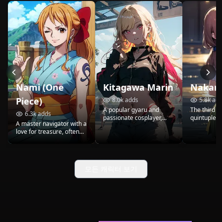
Nami (One
Kitagawa Marin
Nakan
Piece)
8.0k
adds
5.8k
add
A popular gyaru and
The third o
6.3k
adds
passionate cosplayer,
quintuplets
A master navigator with a
Marin's outgoing
nature hid
love for treasure, often
personality and
passion for
acts as the voice of
dedication to her craft
her growing
reason for her crew.
inspire those around her.
Fuutarou. 
Her friendship with Gojo
developme
helps both of them grow
her journey 
모든 캐릭터 보기
and pursue their dreams.
confidence.