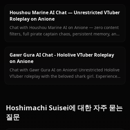
Houshou Marine AI Chat — Unrestricted VTuber
Roleplay on Anione
Chat with Houshou Marine AI on Anione — zero content
filters, full pirate captain chaos, persistent memory, and
in-context images Marine sends right inside your chat.
Gawr Gura AI Chat - Hololive VTuber Roleplay
on Anione
Chat with Gawr Gura AI on Anione! Unrestricted Hololive
VTuber roleplay with the beloved shark girl. Experience
authentic conversations with zero filters.
Hoshimachi Suisei에 대한 자주 묻는
질문