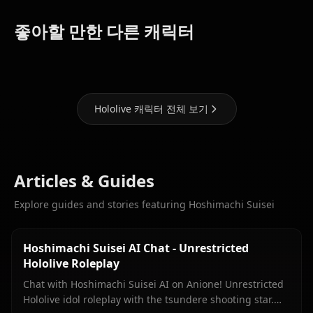
Houshou
Shirakami
좋아할 만한 다른 캐릭터
Marine
Fubuki
Gawr Gura
Hololive 캐릭터 전체 보기
Articles & Guides
Explore guides and stories featuring Hoshimachi Suisei
Hoshimachi Suisei AI Chat - Unrestricted
Hololive Roleplay
Chat with Hoshimachi Suisei AI on Anione! Unrestricted
Hololive idol roleplay with the tsundere shooting star.