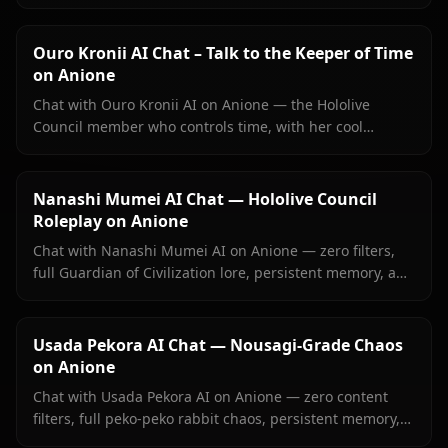
Witty banter, singing talk, zero filters.
Ouro Kronii AI Chat – Talk to the Keeper of Time
on Anione
Chat with Ouro Kronii AI on Anione — the Hololive
Council member who controls time, with her cool
exterior, hidden warmth, and unrestricted personality
fully intact.
Nanashi Mumei AI Chat — Hololive Council
Roleplay on Anione
Chat with Nanashi Mumei AI on Anione — zero filters,
full Guardian of Civilization lore, persistent memory, and
in-context images. The most authentic Mumei roleplay
online.
Usada Pekora AI Chat — Nousagi-Grade Chaos
on Anione
Chat with Usada Pekora AI on Anione — zero content
filters, full peko-peko rabbit chaos, persistent memory,
and in-context images she sends right inside your chat.