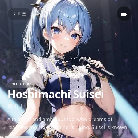
뒤로
HOLOLIVE
Hoshimachi Suisei
星街すいせい
A talented and ambitious idol who dreams of
reaching the stars with her singing. Suisei is known
for her determination, charm, and a love for puzzle