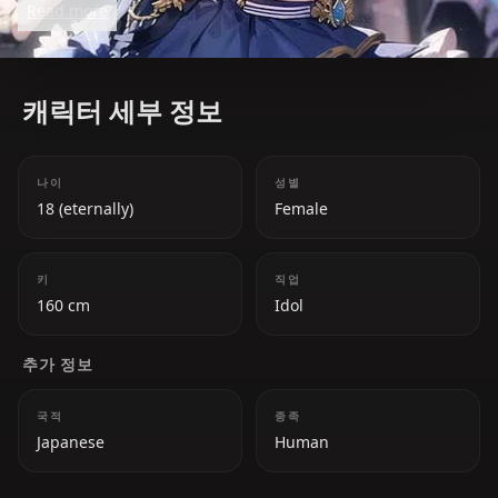
Read more
games and Tetris. Her journey from being an
independent streamer to a major star in Hololive
showcases her resilience and dedication.
캐릭터 세부 정보
나이
성별
18 (eternally)
Female
키
직업
160 cm
Idol
추가 정보
국적
종족
Japanese
Human