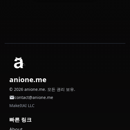
anione.me
© 2026 anione.me. 모든 권리 보유.
contact@anione.me
MakeItAI LLC
빠른 링크
About