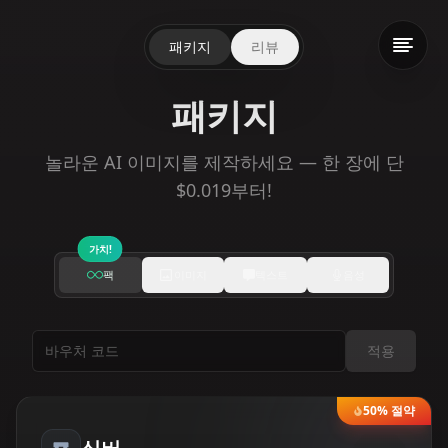
패키지
리뷰
패키지
놀라운 AI 이미지를 제작하세요 — 한 장에 단
$0.019부터!
가치!
팩
이미지
텍스트
음성
적용
50% 절약