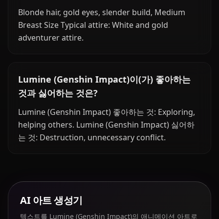
Blonde hair, gold eyes, slender build, Medium
Breast Size Typical attire: White and gold
adventurer attire.
Lumine (Genshin Impact)이(가) 좋아하는
것과 싫어하는 것은?
Lumine (Genshin Impact) 좋아하는 것: Exploring,
helping others. Lumine (Genshin Impact) 싫어하
는 것: Destruction, unnecessary conflict.
AI 아트 생성기
텍스트를 Lumine (Genshin Impact)의 애니메이션 아트로