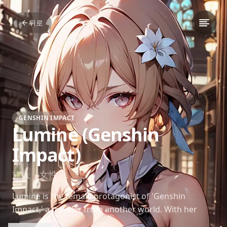
뒤로
GENSHIN IMPACT
Lumine (Genshin
Impact)
旅人（女性）
Lumine is the female protagonist of 'Genshin
Impact,' a traveler from another world. With her
kind heart and unwavering determination, she