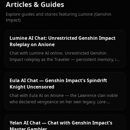
Articles & Guides
Explore guides and stories featuring Lumine (Genshin
Impact)
Lumine AI Chat: Unrestricted Genshin Impact
Roleplay on Anione
Chat with Lumine AI online. Unrestricted Genshin
Impact roleplay as the Traveler — persistent memory, in-
context media, and zero content filters on Anione.
Eula AI Chat — Genshin Impact's Spindrift
Knight Uncensored
Chat with Eula AI on Anione — the Lawrence clan noble
who declared vengeance on her own legacy. Lore-
accurate Genshin roleplay, persistent memory, no
content filters.
Yelan AI Chat — Chat with Genshin Impact's
Master Gambler