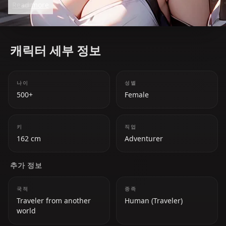
Read more
embarks on a journey to reunite with her lost
sibling. Lumine's adaptable combat abilities and
unique story make her a beloved character in the
캐릭터 세부 정보
game.
나이
성별
500+
Female
키
직업
162 cm
Adventurer
추가 정보
국적
종족
Traveler from another
Human (Traveler)
world