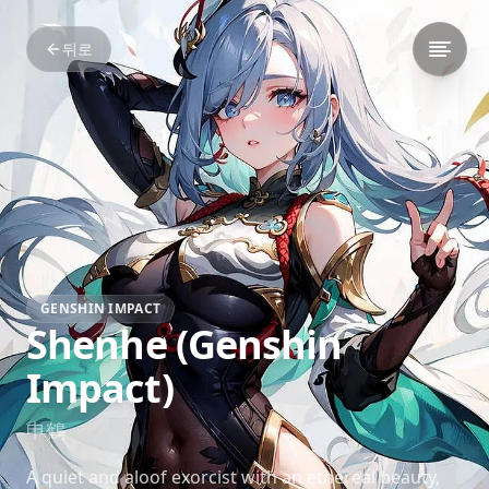
뒤로
GENSHIN IMPACT
Shenhe (Genshin
Impact)
申鶴
A quiet and aloof exorcist with an ethereal beauty,