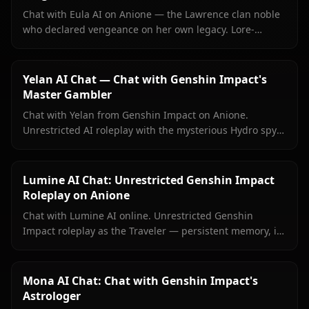
Chat with Eula AI on Anione — the Lawrence clan noble
who declared vengeance on her own legacy. Lore-
accurate Genshin roleplay, persistent memory, no
content filters.
Yelan AI Chat — Chat with Genshin Impact's
Master Gambler
Chat with Yelan from Genshin Impact on Anione.
Unrestricted AI roleplay with the mysterious Hydro spy
— persistent memory, in-context media, zero content
filters.
Lumine AI Chat: Unrestricted Genshin Impact
Roleplay on Anione
Chat with Lumine AI online. Unrestricted Genshin
Impact roleplay as the Traveler — persistent memory, in-
context media, and zero content filters on Anione.
Mona AI Chat: Chat with Genshin Impact's
Astrologer