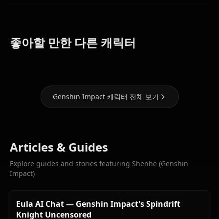
Eula
Ganyu
Hu Tao
(Genshin
(Genshin
(Genshin
좋아할 만한 다른 캐릭터
Impact)
Impact)
Impact)
Genshin Impact 캐릭터 전체 보기
Articles & Guides
Explore guides and stories featuring Shenhe (Genshin
Impact)
Eula AI Chat — Genshin Impact's Spindrift
Knight Uncensored