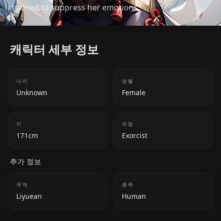
trained to suppress her emotions.
캐릭터 세부 정보
나이
성별
Unknown
Female
키
직업
171cm
Exorcist
추가 정보
국적
종족
Liyuean
Human