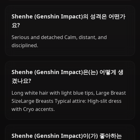
Shenhe (Genshin Impact)의 성격은 어떤가
요?
Serious and detached Calm, distant, and
disciplined.
Shenhe (Genshin Impact)은(는) 어떻게 생
겼나요?
Long white hair with light blue tips, Large Breast
SizeLarge Breasts Typical attire: High-slit dress
with Cryo accents.
Shenhe (Genshin Impact)이(가) 좋아하는