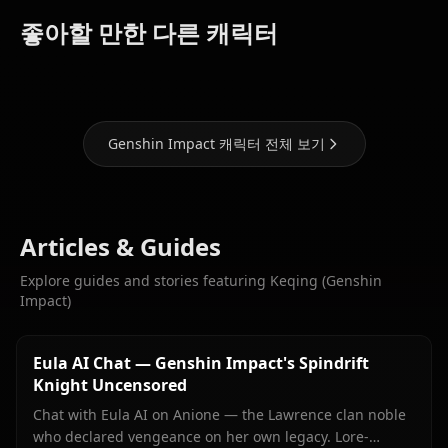
(Genshin
(Genshin
(Genshin
좋아할 만한 다른 캐릭터
Impact)
Impact)
Impact)
Genshin Impact 캐릭터 전체 보기
Articles & Guides
Explore guides and stories featuring Keqing (Genshin
Impact)
Eula AI Chat — Genshin Impact's Spindrift
Knight Uncensored
Chat with Eula AI on Anione — the Lawrence clan noble
who declared vengeance on her own legacy. Lore-