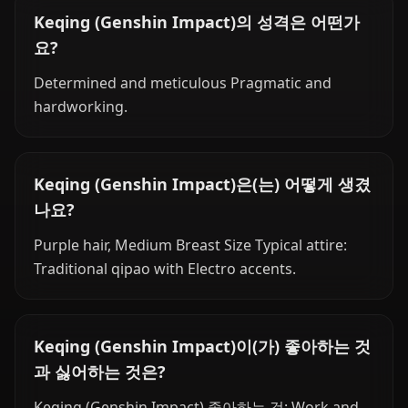
Keqing (Genshin Impact)의 성격은 어떤가
요?
Determined and meticulous Pragmatic and
hardworking.
Keqing (Genshin Impact)은(는) 어떻게 생겼
나요?
Purple hair, Medium Breast Size Typical attire:
Traditional qipao with Electro accents.
Keqing (Genshin Impact)이(가) 좋아하는 것
과 싫어하는 것은?
Keqing (Genshin Impact) 좋아하는 것: Work and