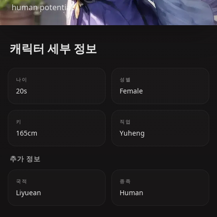
human potential.
캐릭터 세부 정보
나이
성별
20s
Female
키
직업
165cm
Yuheng
추가 정보
국적
종족
Liyuean
Human