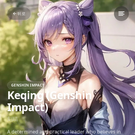
뒤로
GENSHIN IMPACT
Keqing (Genshin
Impact)
刻晴
A determined and practical leader who believes in