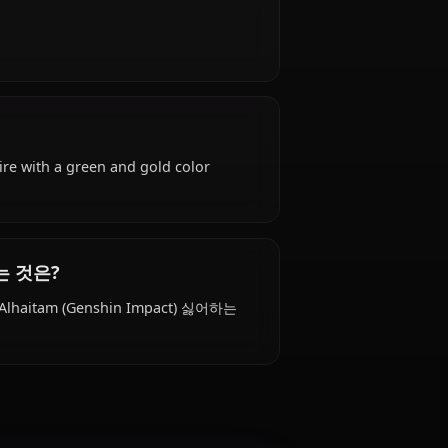
인가요?
pact) is Early 20s years old, hails from Sumeru,
ya.
요?
생겼나요?
e: Academic attire with a green and gold color