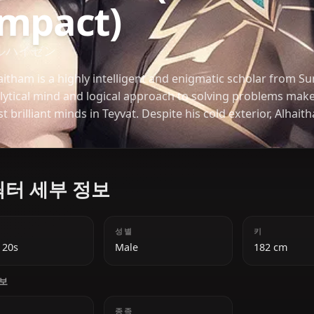
Alhaitam (Gen
Impact)
アルハイゼン
Alhaitham is a highly intelligent and enigmatic sc
analytical mind and logical approach to solving p
most brilliant minds in Teyvat. Despite his cold ext
knowledge and truth above all else, often challen
traditional beliefs.
캐릭터 세부 정보
나이
성별
Early 20s
Male