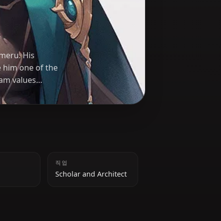
shin
holar from Sumeru. His
roblems make him one of the
erior, Alhaitham values
ging conventions and
키
직업
182 cm
Scholar and Architect