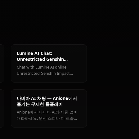
@kinayymon
제작자
Keqing
Shenhe
Jean
(Genshin
(Genshin
(Genshin
Impact)
Impact)
Impact)
캐릭터 전체 보기
act)