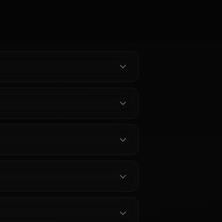
Chat with
Lumine AI Chat:
s Master
Unrestricted Genshin
Impact Roleplay on Anione
m Genshin
Chat with Lumine AI online.
restricted AI
Unrestricted Genshin Impact
sterious
roleplay as the Traveler —
ent memory,
persistent memory, in-context
ro content
media, and zero content filters on
제한 원신 롤
나비아 AI 채팅 — Anione에서
Anione.
즐기는 무제한 롤플레이
I 채팅을 경험하
Anione에서 나비아 AI와 제한 없이
성 각청과 나누
대화하세요. 원신 스피나 디 로줄라
롤플레이. 제로
총재의 밝은 성격을 무검열 롤플레
 그리고 진짜 같
이로 생생하게 경험할 수 있습니다.