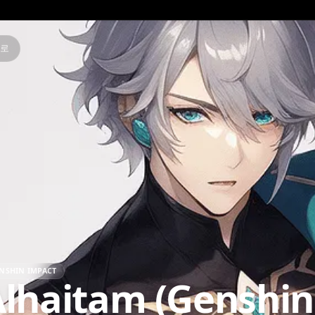
뒤로
GENSHIN IMPACT