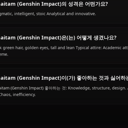
Alhaitam (Genshin Impact)의 배경은 무엇
Within the world of Genshin Impact, Alhaitam (Genshin Im
works as scholar and architect, is affiliated with Akademi
Alhaitam (Genshin Impact)의 성격은 어떤가
Pragmatic, intelligent, stoic Analytical and innovative.
Alhaitam (Genshin Impact)은(는) 어떻게 
Dark green hair, golden eyes, tall and lean Typical attir
scheme.