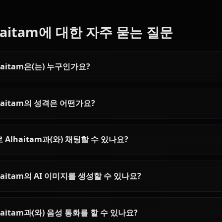
Eula AI Chat — Genshin
Yelan AI Chat — 
Impact's Spindrift Knight
Genshin Impact'
Uncensored
Gambler
Chat with Eula AI on Anione — the
Chat with Yelan fro
Lawrence clan noble who declared
Impact on Anione. Un
vengeance on her own legacy.
roleplay with the my
Lore-accurate Genshin roleplay,
Hydro spy — persist
persistent memory, no content
in-context media, ze
Mona AI Chat: Chat with
각청 AI 채팅 — 무
filters.
filters.
Genshin Impact's Astrologer
플레이
Chat with Mona from Genshin
Anione에서 각청 A
Impact on Anione. Full personality
세요 — 원신의 옥형
accuracy, persistent memory, and
는 완전히 제약 없는 
zero content filters for the proud
필터, 채팅 내 이미지,
astrologer of Mondstadt.
은 성격 재현.
Alhaitam에 대한 자주 묻는 질문