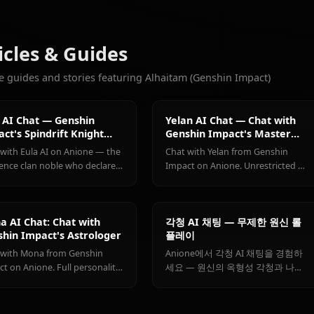
9.3k
채팅
Eula
Ganyu
Hu Tao
(Genshin
(Genshin
(Genshin
좋아할 만한 다른 캐릭터
Impact)
Impact)
Impact)
Genshin Impact 
Articles & Guides
Explore guides and stories featuring Alhaitam (Genshin Imp