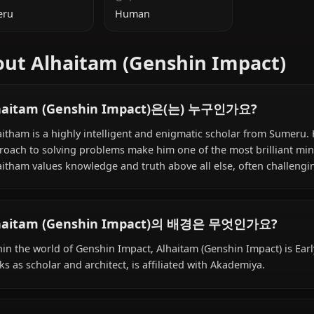
추가 정보
국적
종족
Sumeru
Human
About Alhaitam (Genshin Imp
Alhaitam (Genshin Impact)은(는) 누구인가요
Alhaitham is a highly intelligent and enigmatic scholar 
approach to solving problems make him one of the most br
Alhaitham values knowledge and truth above all else, oft