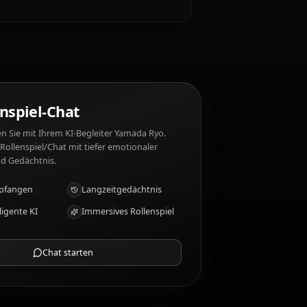
yo mag nicht: Too much emotion, being
amada Ryo?
KI-Rollenspiel-Chat
Chatten/Rollen Sie mit Ihrem KI-Begleiter Yamada Ryo.
Unzensiertes Rollenspiel/Chat mit tiefer emotionaler