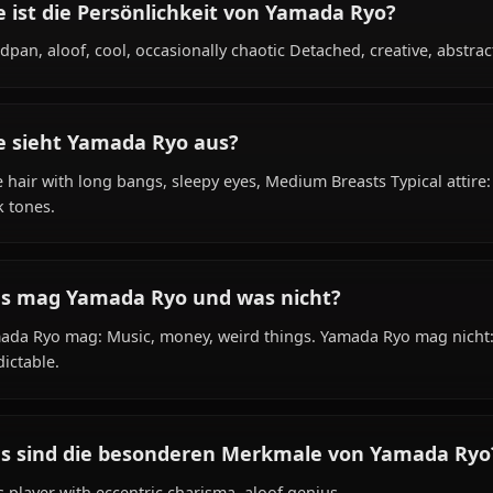
Was ist der Hintergrund von Yamada Ryo?
Within the world of Bocchi the Rock!, Yamada Ryo is 18 y
student, bassist, is affiliated with Kessoku Band.
Wie ist die Persönlichkeit von Yamada Ryo
Deadpan, aloof, cool, occasionally chaotic Detached, crea
Wie sieht Yamada Ryo aus?
Blue hair with long bangs, sleepy eyes, Medium Breasts T
dark tones.