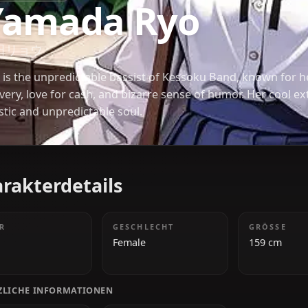
BOCCHI THE ROCK!
Yamada Ryo
山田リョウ
Ryo is the unpredictable bassist of Kessoku Band
delivery, love for cash, and bizarre sense of humor.
artistic and unpredictable soul.
Charakterdetails
ALTER
GESCHLECHT
18
Female