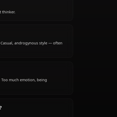
ears old, hails from Japanese, works as high school
?
tive, abstract thinker.
ypical attire: Casual, androgynous style — often