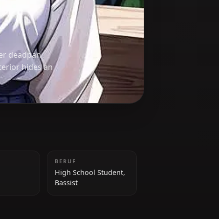
, known for her deadpan
 Her cool exterior hides an
GRÖSSE
BERUF
159 cm
High School Student,