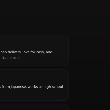
Bassist
for her deadpan delivery, love for cash, and
ic and unpredictable soul.