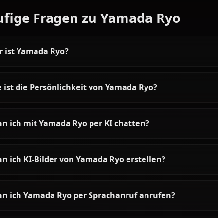
Articles & Guides
Explore guides and stories featuring Yamada Ryo
Gotoh Hitori AI Chat |
Anione
Chat with Gotoh Hitori AI from
Bocchi the Rock on Anione.
Experience the bassist's shy yet
passionate personality in
unrestricted roleplay.
Häufige Fragen zu Yamada Ry