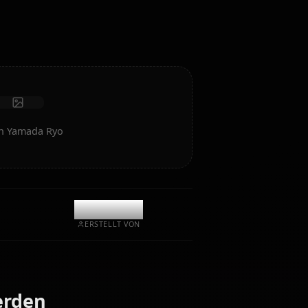
Intelligenz und Gedächtnis.
Fotos empfangen
Langzeitgedächtnis
Hochintelligente KI
Immersives Rollenspiel
Chat starten