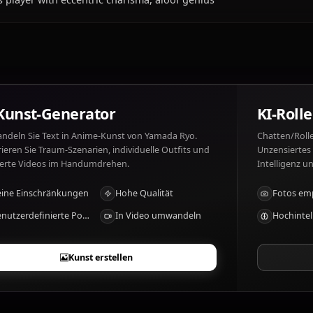
Was mag Yamada Ryo und was nicht?
Yamada Ryo mag: Music, money, weird things. Yamada R
predictable.
Was sind die besonderen Merkmale von Y
Bass player with eccentric charisma, aloof genius
KI-Kunst-Generator
Verwandeln Sie Text in Anime-Kunst von Yamada Ryo.
Generieren Sie Traum-Szenarien, individuelle Outfits und