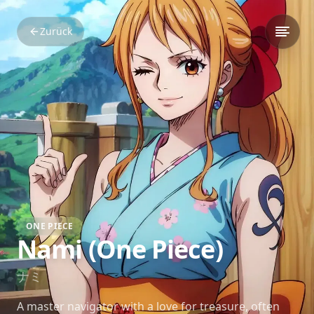
Zurück
ONE PIECE
Nami (One Piece)
ナミ
A master navigator with a love for treasure, often