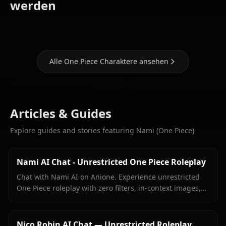
Yamato
Boa
werden
Nico Robin
(One Piece)
Hancock
Alle One Piece Charaktere ansehen
Articles & Guides
Explore guides and stories featuring Nami (One Piece)
Nami AI Chat - Unrestricted One Piece Roleplay
Chat with Nami AI on Anione. Experience unrestricted
One Piece roleplay with zero filters, in-context images,
and true character fidelity.
Nico Robin AI Chat — Unrestricted Roleplay