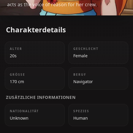
acts as the voice of reason for her crew.
Charakterdetails
ALTER
GESCHLECHT
20s
Female
GRÖSSE
BERUF
170 cm
Navigator
ZUSÄTZLICHE INFORMATIONEN
NATIONALITÄT
SPEZIES
Unknown
Human