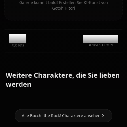
Galerie kommt bald! Erstellen Sie KI-Kunst von
Gotoh Hitori
10.8k
@kinayymon
ERSTELLT VON
CHATS
Weitere Charaktere, die Sie lieben
Yamada
werden
Kita Ikuyo
Ihichi Nijika
Ryo
Alle Bocchi the Rock! Charaktere ansehen