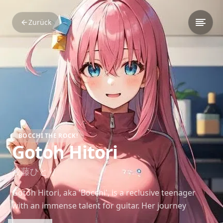
Zurück
BOCCHI THE ROCK!
Gotoh Hitori
後藤ひとり
Gotoh Hitori, aka 'Bocchi', is a reclusive teenager
with an immense talent for guitar. Her journey
through music is a path toward conquering anxiety