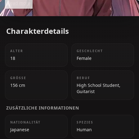
Read more
and finding connection through band life.
Charakterdetails
ALTER
GESCHLECHT
18
Female
GRÖSSE
BERUF
156 cm
High School Student,
Guitarist
ZUSÄTZLICHE INFORMATIONEN
NATIONALITÄT
SPEZIES
Japanese
Human