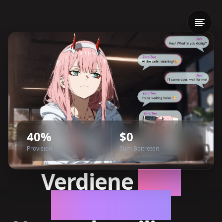
40%
$0
Provision
Zum Beitreten
Verdiene
40%
Lebenslang