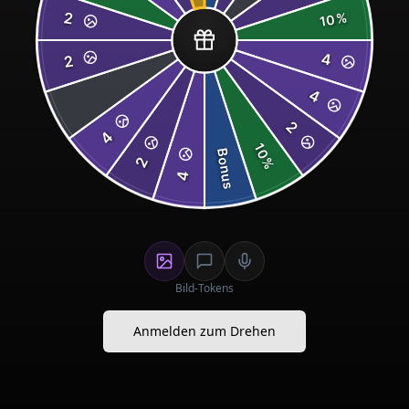
2
%
10
4
2
4
2
4
10
Bonus
2
%
4
Bild-Tokens
Anmelden zum Drehen