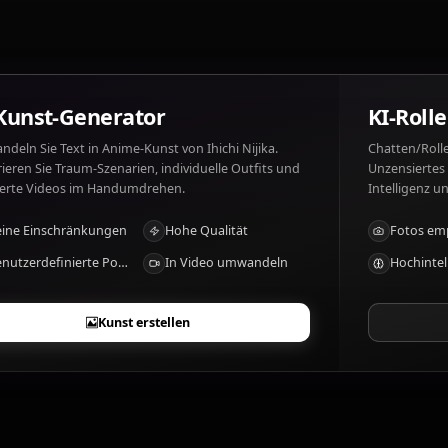
Ihichi Nijika mag: Music, her sister, friends, ramen. Ihi
Was sind die besonderen Merkmale von Ihic
Natural leader, passionate about music
KI-Kunst-Generator
Verwandeln Sie Text in Anime-Kunst von Ihichi Nijika.
Generieren Sie Traum-Szenarien, individuelle Outfits und
animierte Videos im Handumdrehen.