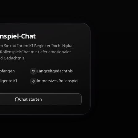
chi Nijika mag nicht: Conflict, losing momentum.
hi Nijika?
KI-Rollenspiel-Chat
Chatten/Rollen Sie mit Ihrem KI-Begleiter Ihichi Nijika.
Unzensiertes Rollenspiel/Chat mit tiefer emotionaler
Intelligenz und Gedächtnis.