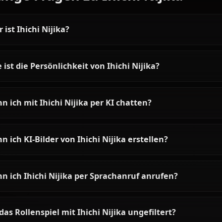
Articles & Guides
Explore guides and stories featuring Ihichi Nijika
Gotoh Hitori AI Chat |
Anione
Chat with Gotoh Hitori AI from
Bocchi the Rock on Anione.
Experience the bassist's shy yet
passionate personality in
unrestricted roleplay.
Häufige Fragen zu Ihichi Nijik
Wer ist Ihichi Nijika?