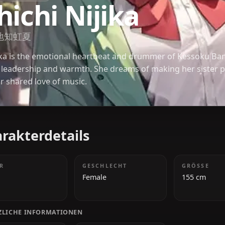
BOCCHI THE ROCK!
Ihichi Nijika
伊地知虹夏
Nijika is the emotional heartbeat and drummer of
her leadership and warmth. She dreams of making
their shared love of music.
Charakterdetails
ALTER
GESCHLECHT
18
Female