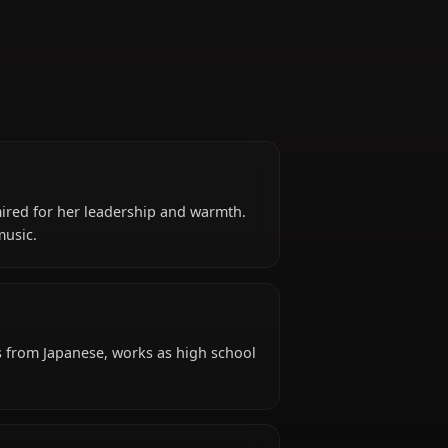
Drummer
oku Band, admired for her leadership and warmth.
ared love of music.