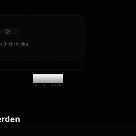
Fotos empfangen
Langzeitgedächtnis
Hochintelligente KI
Immersives Rollenspiel
Chat starten
e KI-Kunst von Ihichi Nijika