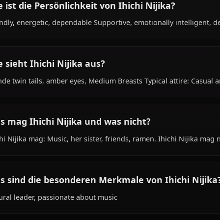
Was ist der Hintergrund von Ihichi Nijika?
Within the world of Bocchi the Rock!, Ihichi Nijika is 18
student, drummer, is affiliated with Kessoku Band.
Wie ist die Persönlichkeit von Ihichi Nijika?
Friendly, energetic, dependable Supportive, emotionally 
Wie sieht Ihichi Nijika aus?
Blonde twin tails, amber eyes, Medium Breasts Typical att
Was mag Ihichi Nijika und was nicht?