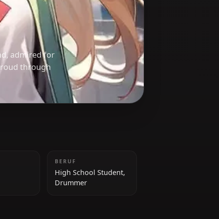
 Kessoku Band, admired for
 her sister proud through
GRÖSSE
BERUF
155 cm
High School Student,