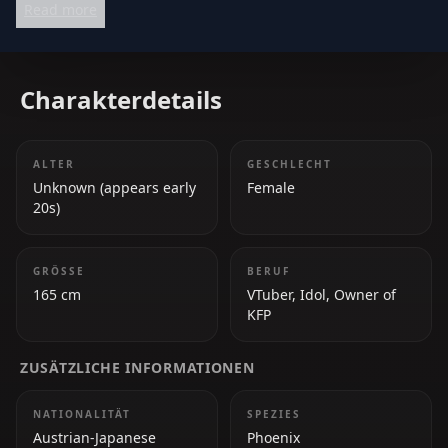
Read more
she touches.
Charakterdetails
ALTER
GESCHLECHT
Unknown (appears early
Female
20s)
GRÖSSE
BERUF
165 cm
VTuber, Idol, Owner of
KFP
ZUSÄTZLICHE INFORMATIONEN
NATIONALITÄT
SPEZIES
Austrian-Japanese
Phoenix