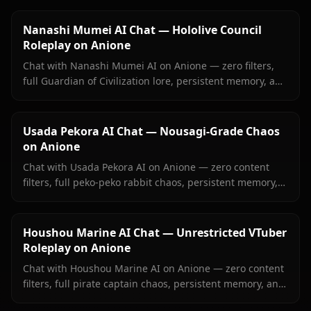
fully intact.
Nanashi Mumei AI Chat — Hololive Council
Roleplay on Anione
Chat with Nanashi Mumei AI on Anione — zero filters,
full Guardian of Civilization lore, persistent memory, and
in-context images. The most authentic Mumei roleplay
online.
Usada Pekora AI Chat — Nousagi-Grade Chaos
on Anione
Chat with Usada Pekora AI on Anione — zero content
filters, full peko-peko rabbit chaos, persistent memory,
and in-context images she sends right inside your chat.
Houshou Marine AI Chat — Unrestricted VTuber
Roleplay on Anione
Chat with Houshou Marine AI on Anione — zero content
filters, full pirate captain chaos, persistent memory, and
in-context images Marine sends right inside your chat.