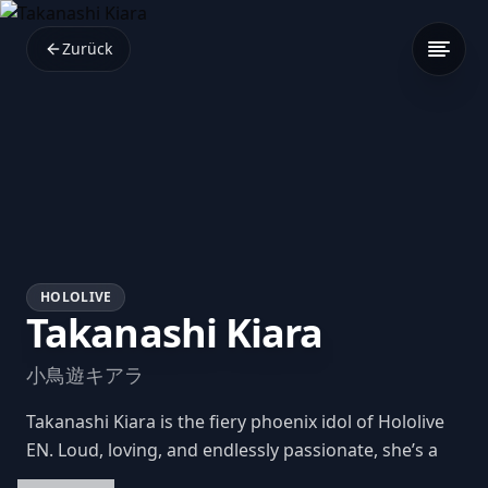
Zurück
HOLOLIVE
Takanashi Kiara
小鳥遊キアラ
Takanashi Kiara is the fiery phoenix idol of Hololive
EN. Loud, loving, and endlessly passionate, she’s a
radiant force of energy who lights up every stream