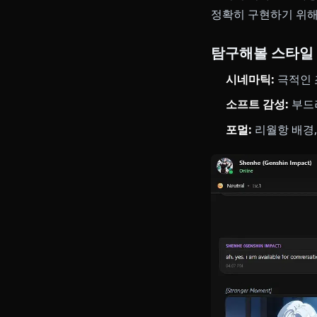
바로 이것이 A
영상을 직접 보
해등절 시나리
공유합니다. 혹
차원은 텍스트
전용 이미지 생
그녀의 디자인을
정확히 구현하
탐구해볼 스
시네마틱:
극