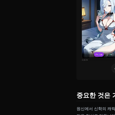
소프트 감성
포멀:
리월항