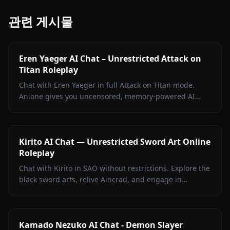
관련 게시물
Eren Yaeger AI Chat – Unrestricted Attack on
Titan Roleplay
Chat with Eren Yaeger in full Attack on Titan mode.
Anione gives you uncensored, memory-powered AI
roleplay with in-context media and zero content filters.
Kirito AI Chat — Unrestricted Sword Art Online
Roleplay
Chat with Kirito in SAO without restrictions. Explore the
black sword arts, relive Aincrad, and engage in
unrestricted roleplay only on Anione.
Kamado Nezuko AI Chat - Demon Slayer