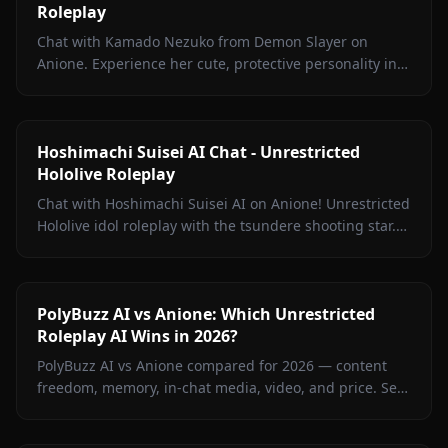
Roleplay
Chat with Kamado Nezuko from Demon Slayer on
Anione. Experience her cute, protective personality in
immersive, unrestricted AI roleplay with zero filters.
Hoshimachi Suisei AI Chat - Unrestricted
Hololive Roleplay
Chat with Hoshimachi Suisei AI on Anione! Unrestricted
Hololive idol roleplay with the tsundere shooting star.
Witty banter, singing talk, zero filters.
PolyBuzz AI vs Anione: Which Unrestricted
Roleplay AI Wins in 2026?
PolyBuzz AI vs Anione compared for 2026 — content
freedom, memory, in-chat media, video, and price. See
which unrestricted roleplay platform actually delivers.