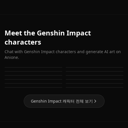
Meet the Genshin Impact
characters
Chat with Genshin Impact characters and generate AI art on
Anione.
Eula (Genshin Impact)
Ganyu (Genshin Impact)
Hu Tao (Genshin Impact)
Keqing (Genshin Impact)
Shenhe (Genshin Impact)
Jean (Genshin Impact)
Amber (Genshin Impact)
Barbara (Genshin Impact)
Alhaitam (Genshin
Kaeya (Genshin Impact)
Mona (Genshin Impact)
Raiden Shogun
Impact)
Genshin Impact 캐릭터 전체 보기