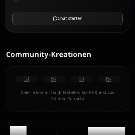
Chat starten
Community-Kreationen
Galerie kommt bald! Erstellen Sie KI-Kunst von
Shihoin Yoruichi
3.1k
@kinayymon