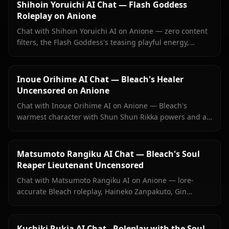
Shihoin Yoruichi AI Chat — Flash Goddess
Roleplay on Anione
Chat with Shihoin Yoruichi AI on Anione — zero content
filters, the Flash Goddess's teasing playful energy,
persistent memory, and in-context images she sends
right inside your chat.
Inoue Orihime AI Chat — Bleach's Healer
Uncensored on Anione
Chat with Inoue Orihime AI on Anione — Bleach's
warmest character with Shun Shun Rikka powers and a
love she's never fully said out loud. No filters, persistent
memory.
Matsumoto Rangiku AI Chat — Bleach's Soul
Reaper Lieutenant Uncensored
Chat with Matsumoto Rangiku AI on Anione — lore-
accurate Bleach roleplay, Haineko Zanpakuto, Gin
Ichimaru grief, and persistent memory. No filters, no
sanitized responses.
Kuchiki Rukia AI Chat - Roleplay with the Soul