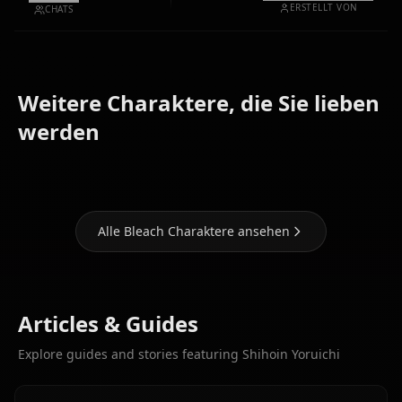
ERSTELLT VON
CHATS
Weitere Charaktere, die Sie lieben
Grimmjow
Kuchiki
Inoue
werden
Jaegerjaquez
Rukia
Orihime
Alle Bleach Charaktere ansehen
Articles & Guides
Explore guides and stories featuring Shihoin Yoruichi