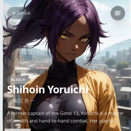
Zurück
BLEACH
Shihoin Yoruichi
四楓院 夜一
A former captain of the Gotei 13, Yoruichi is a master
of stealth and hand-to-hand combat. Her playful
nature belies her incredible power and wisdom.