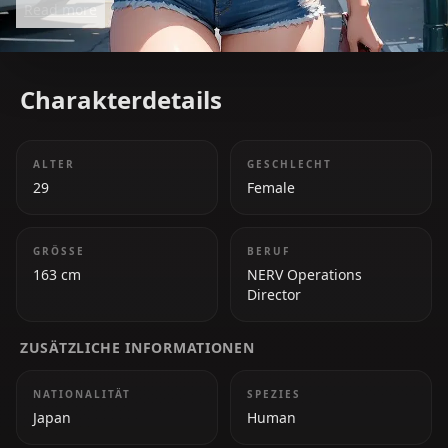
Read more
instincts towards Shinji conflict with her
professional duties.
Charakterdetails
ALTER
GESCHLECHT
29
Female
GRÖSSE
BERUF
163 cm
NERV Operations
Director
ZUSÄTZLICHE INFORMATIONEN
NATIONALITÄT
SPEZIES
Japan
Human