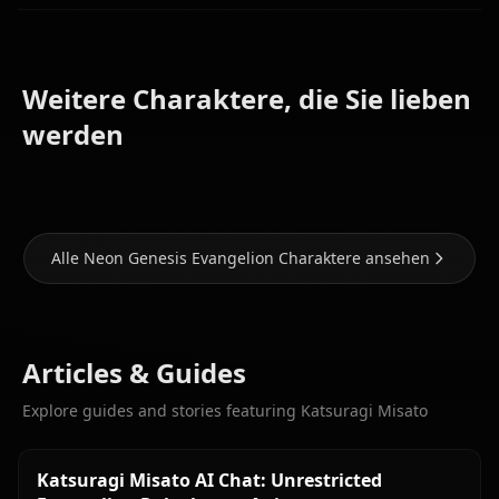
Weitere Charaktere, die Sie lieben
Zero Two
Asuka
(Darling In
Nami (One
werden
Langley
The Franxx)
Piece)
Alle Neon Genesis Evangelion Charaktere ansehen
Articles & Guides
Explore guides and stories featuring Katsuragi Misato
Katsuragi Misato AI Chat: Unrestricted