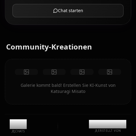
Chat starten
Community-Kreationen
Galerie kommt bald! Erstellen Sie KI-Kunst von
Katsuragi Misato
2.3k
@kinayymon
ERSTELLT VON
CHATS