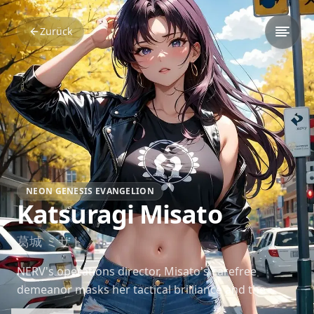
Zurück
NEON GENESIS EVANGELION
Katsuragi Misato
葛城 ミサト
NERV's operations director, Misato's carefree
demeanor masks her tactical brilliance and the
emotional scars from Second Impact. Her maternal