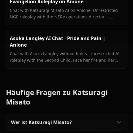
Evangelion Roleplay on Anione
Chat with Katsuragi Misato AI on Anione. Unrestricted
NGE roleplay with the NERV operations director —
persistent memory, in-context media, zero content
filters.
Asuka Langley AI Chat - Pride and Pain |
Anione
Chat with Asuka Langley without limits. Unrestricted AI
roleplay with the Second Child. Face her fire and her
walls on Anione.
Häufige Fragen zu Katsuragi
Misato
Wer ist Katsuragi Misato?