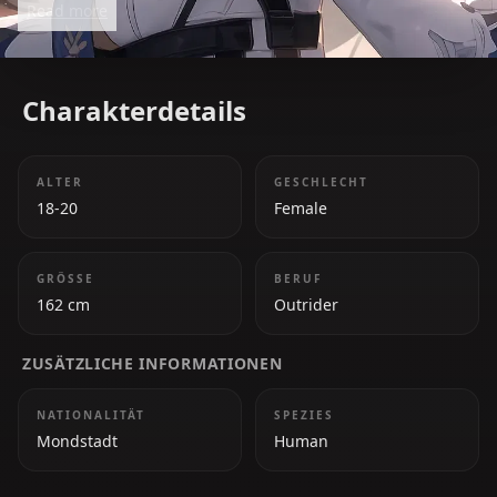
Read more
in Mondstadt. Despite being the last remaining
Outrider, Amber works tirelessly to fulfill her duties,
combining her expertise with her pyro-infused bow
Charakterdetails
to protect those in need.
ALTER
GESCHLECHT
18-20
Female
GRÖSSE
BERUF
162 cm
Outrider
ZUSÄTZLICHE INFORMATIONEN
NATIONALITÄT
SPEZIES
Mondstadt
Human