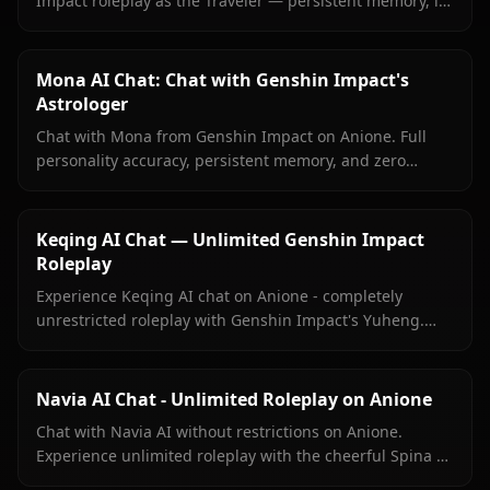
Impact roleplay as the Traveler — persistent memory, in-
context media, and zero content filters on Anione.
Mona AI Chat: Chat with Genshin Impact's
Astrologer
Chat with Mona from Genshin Impact on Anione. Full
personality accuracy, persistent memory, and zero
content filters for the proud astrologer of Mondstadt.
Keqing AI Chat — Unlimited Genshin Impact
Roleplay
Experience Keqing AI chat on Anione - completely
unrestricted roleplay with Genshin Impact's Yuheng.
Zero filters, in-context images, and authentic
personality.
Navia AI Chat - Unlimited Roleplay on Anione
Chat with Navia AI without restrictions on Anione.
Experience unlimited roleplay with the cheerful Spina di
Rosula president from Genshin Impact.