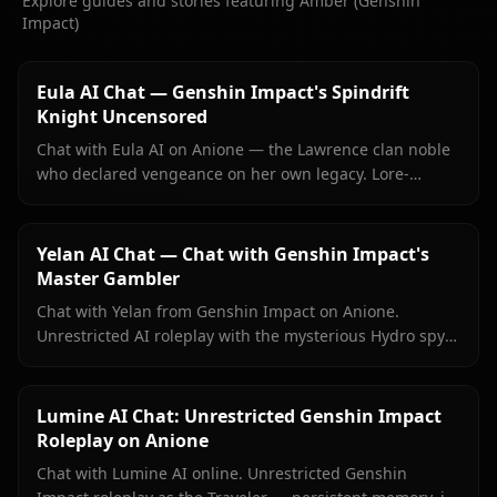
Explore guides and stories featuring Amber (Genshin
Impact)
Eula AI Chat — Genshin Impact's Spindrift
Knight Uncensored
Chat with Eula AI on Anione — the Lawrence clan noble
who declared vengeance on her own legacy. Lore-
accurate Genshin roleplay, persistent memory, no
content filters.
Yelan AI Chat — Chat with Genshin Impact's
Master Gambler
Chat with Yelan from Genshin Impact on Anione.
Unrestricted AI roleplay with the mysterious Hydro spy
— persistent memory, in-context media, zero content
filters.
Lumine AI Chat: Unrestricted Genshin Impact
Roleplay on Anione
Chat with Lumine AI online. Unrestricted Genshin