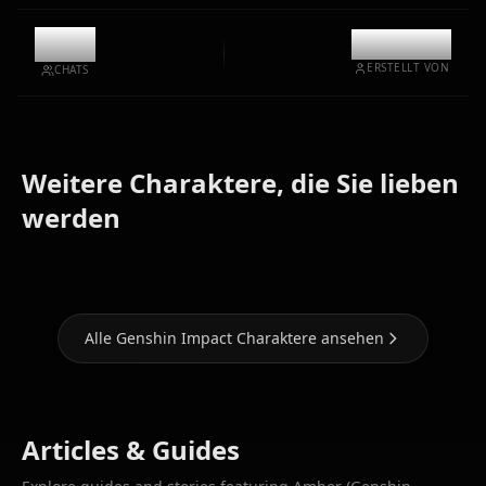
6.1k
@kanashi
ERSTELLT VON
CHATS
Weitere Charaktere, die Sie lieben
Eula
Ganyu
Hu Tao
(Genshin
(Genshin
(Genshin
werden
Impact)
Impact)
Impact)
Alle Genshin Impact Charaktere ansehen
Articles & Guides