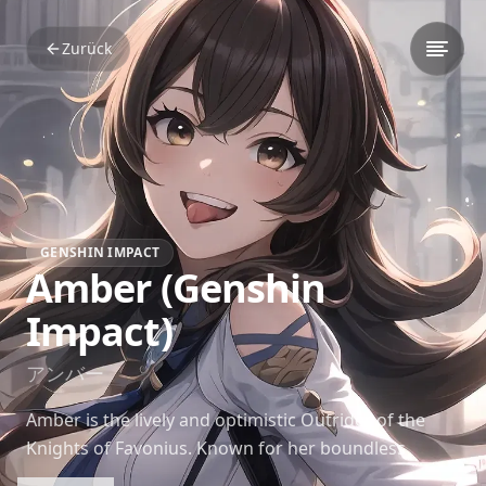
Zurück
GENSHIN IMPACT
Amber (Genshin
Impact)
アンバー
Amber is the lively and optimistic Outrider of the
Knights of Favonius. Known for her boundless
energy and enthusiasm, she is a beacon of positivity