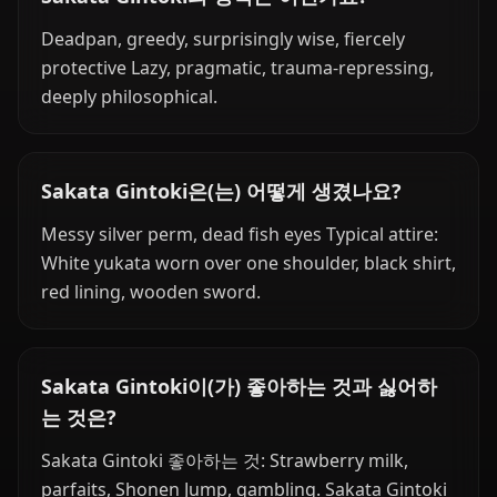
Deadpan, greedy, surprisingly wise, fiercely
protective Lazy, pragmatic, trauma-repressing,
deeply philosophical.
Sakata Gintoki은(는) 어떻게 생겼나요?
Messy silver perm, dead fish eyes Typical attire:
White yukata worn over one shoulder, black shirt,
red lining, wooden sword.
Sakata Gintoki이(가) 좋아하는 것과 싫어하
는 것은?
Sakata Gintoki 좋아하는 것: Strawberry milk,
parfaits, Shonen Jump, gambling. Sakata Gintoki