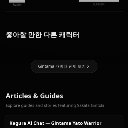
제작자
채팅
Dazai
Osamu
(Bungou
좋아할 만한 다른 캐릭터
Kagura
Stray Dogs)
Eren Yaeger
Gintama 캐릭터 전체 보기
Articles & Guides
Explore guides and stories featuring Sakata Gintoki
Kagura AI Chat — Gintama Yato Warrior