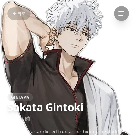
뒤로
GINTAMA
Sakata Gintoki
坂田 銀時
A lazy, sugar-addicted freelancer hiding the dark