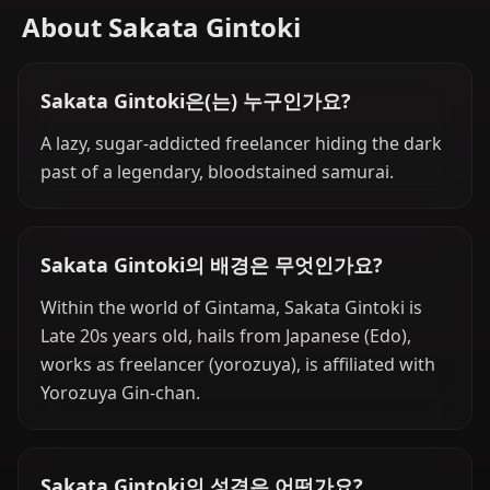
About Sakata Gintoki
Sakata Gintoki은(는) 누구인가요?
A lazy, sugar-addicted freelancer hiding the dark
past of a legendary, bloodstained samurai.
Sakata Gintoki의 배경은 무엇인가요?
Within the world of Gintama, Sakata Gintoki is
Late 20s years old, hails from Japanese (Edo),
works as freelancer (yorozuya), is affiliated with
Yorozuya Gin-chan.
Sakata Gintoki의 성격은 어떤가요?