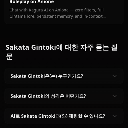
Roleplay on Anione
Chat with Kagura AI on Anione — zero filters, full
Gintama lore, persistent memory, and in-context
images. Experience the Yorozuya's strongest member
with authentic emotion and chaos.
Sakata Gintoki에 대한 자주 묻는 질
문
Sakata Gintoki은(는) 누구인가요?
Sakata Gintoki의 성격은 어떤가요?
AI로 Sakata Gintoki과(와) 채팅할 수 있나요?