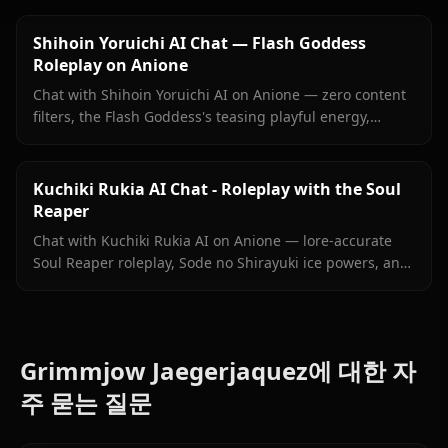
sanitized responses.
Shihoin Yoruichi AI Chat — Flash Goddess
Roleplay on Anione
Chat with Shihoin Yoruichi AI on Anione — zero content
filters, the Flash Goddess's teasing playful energy,
persistent memory, and in-context images she sends
right inside your chat.
Kuchiki Rukia AI Chat - Roleplay with the Soul
Reaper
Chat with Kuchiki Rukia AI on Anione — lore-accurate
Soul Reaper roleplay, Sode no Shirayuki ice powers, and
persistent memory. Start your Bleach reunion today.
Grimmjow Jaegerjaquez에 대한 자
주 묻는 질문