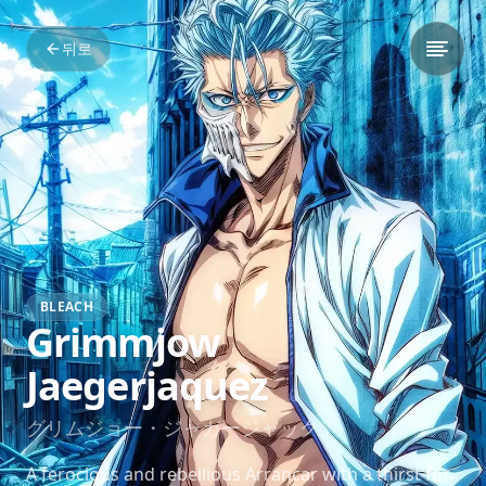
뒤로
BLEACH
Grimmjow
Jaegerjaquez
グリムジョー・ジャガージャック
A ferocious and rebellious Arrancar with a thirst for