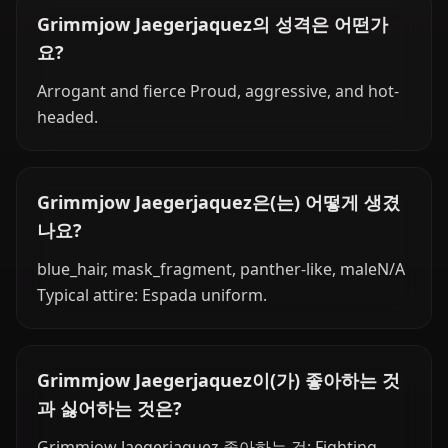
Grimmjow Jaegerjaquez의 성격은 어떤가
요?
Arrogant and fierce Proud, aggressive, and hot-
headed.
Grimmjow Jaegerjaquez은(는) 어떻게 생겼
나요?
blue_hair, mask_fragment, panther-like, maleN/A
Typical attire: Espada uniform.
Grimmjow Jaegerjaquez이(가) 좋아하는 것
과 싫어하는 것은?
Grimmjow Jaegerjaquez 좋아하는 것: Fighting,