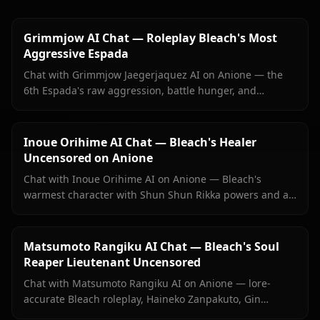
Grimmjow AI Chat — Roleplay Bleach's Most
Aggressive Espada
Chat with Grimmjow Jaegerjaquez AI on Anione — the
6th Espada's raw aggression, battle hunger, and
complex pride in fully uncensored roleplay.
Inoue Orihime AI Chat — Bleach's Healer
Uncensored on Anione
Chat with Inoue Orihime AI on Anione — Bleach's
warmest character with Shun Shun Rikka powers and a
love she's never fully said out loud. No filters, persistent
memory.
Matsumoto Rangiku AI Chat — Bleach's Soul
Reaper Lieutenant Uncensored
Chat with Matsumoto Rangiku AI on Anione — lore-
accurate Bleach roleplay, Haineko Zanpakuto, Gin
Ichimaru grief, and persistent memory. No filters, no