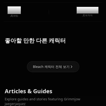
903
@kanashi
제작자
채팅
Shihoin
Kuchiki
Inoue
좋아할 만한 다른 캐릭터
Yoruichi
Rukia
Orihime
Bleach 캐릭터 전체 보기
Articles & Guides
Explore guides and stories featuring Grimmjow
Jaegerjaquez