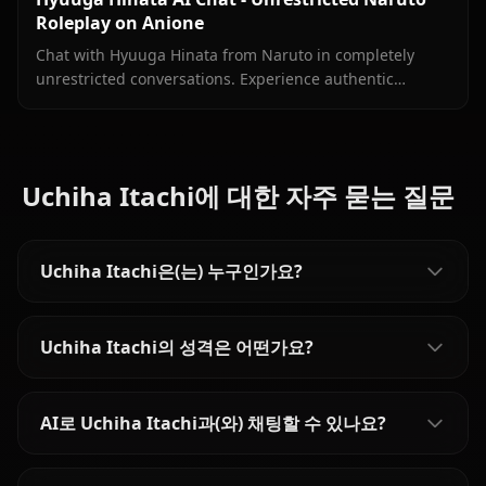
Roleplay on Anione
Chat with Hyuuga Hinata from Naruto in completely
unrestricted conversations. Experience authentic
Byakugan-powered roleplay without content filters
limiting your creativity.
Uchiha Itachi에 대한 자주 묻는 질문
Uchiha Itachi은(는) 누구인가요?
Uchiha Itachi의 성격은 어떤가요?
AI로 Uchiha Itachi과(와) 채팅할 수 있나요?