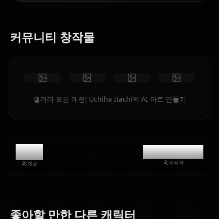
커뮤니티 창작물
갤러리 오픈 예정! Uchiha Itachi의 AI 아트 만들기
789
@kinayymon
제작자
채팅
Hyuuga
Hatake
Haruno
좋아할 만한 다른 캐릭터