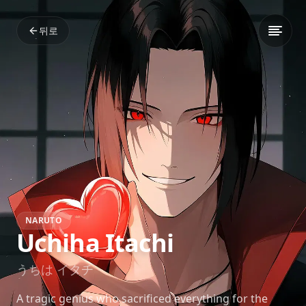
뒤로
NARUTO
Uchiha Itachi
うちは イタチ
A tragic genius who sacrificed everything for the