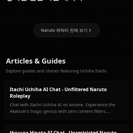
Hinata
Kakashi
Sakura
Naruto 캐릭터 전체 보기
Articles & Guides
Explore guides and stories featuring Uchiha Itachi
Itachi Uchiha AI Chat - Unfiltered Naruto
Roleplay
Chat with Itachi Uchiha AI on Anione. Experience the
Akatsuki's tragic genius with zero content filters.
Authentic Naruto Shippuden roleplay, deep lore
included.
Hyuuga Hinata AI Chat - Unrestricted Naruto