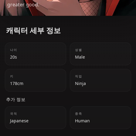
greater good.
캐릭터 세부 정보
나이
성별
20s
Male
키
직업
178cm
Ninja
추가 정보
국적
종족
Japanese
Human