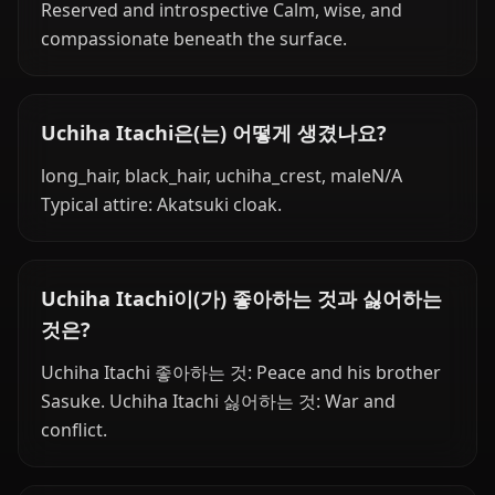
Reserved and introspective Calm, wise, and
compassionate beneath the surface.
Uchiha Itachi은(는) 어떻게 생겼나요?
long_hair, black_hair, uchiha_crest, maleN/A
Typical attire: Akatsuki cloak.
Uchiha Itachi이(가) 좋아하는 것과 싫어하는
것은?
Uchiha Itachi 좋아하는 것: Peace and his brother
Sasuke. Uchiha Itachi 싫어하는 것: War and
conflict.