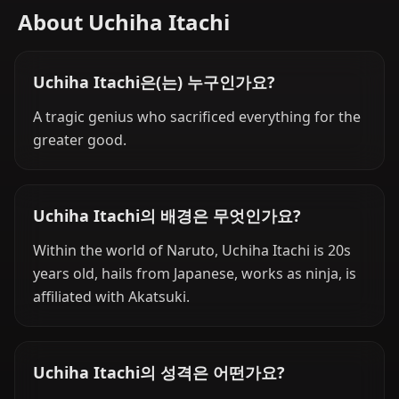
About Uchiha Itachi
Uchiha Itachi은(는) 누구인가요?
A tragic genius who sacrificed everything for the
greater good.
Uchiha Itachi의 배경은 무엇인가요?
Within the world of Naruto, Uchiha Itachi is 20s
years old, hails from Japanese, works as ninja, is
affiliated with Akatsuki.
Uchiha Itachi의 성격은 어떤가요?