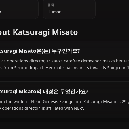
추가 정보
국적
종족
Japan
Human
About Katsuragi Misato
Katsuragi Misato은(는) 누구인가요?
NERV's operations director, Misato's carefree demeanor m
scars from Second Impact. Her maternal instincts towards