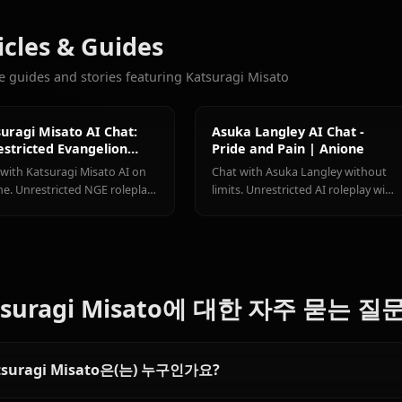
채팅
Zero Two
(Darling In
Asuka
The
Nami (One
좋아할 만한 다른 캐릭터
Langley
Franxx)
Piece)
Neon Genesis Evange
Articles & Guides
Explore guides and stories featuring Katsuragi Misato