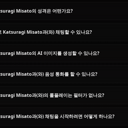
Katsuragi Misato AI Chat:
Asuka Langley AI
Unrestricted Evangelion
Pride and Pain |
Roleplay on Anione
Chat with Katsuragi Misato AI on
Chat with Asuka Lan
Anione. Unrestricted NGE roleplay
limits. Unrestricted A
with the NERV operations director
the Second Child. Fa
— persistent memory, in-context
her walls on Anione.
media, zero content filters.
Katsuragi Misato에 대한 자주
Katsuragi Misato은(는) 누구인가요?
Katsuragi Misato의 성격은 어떤가요?