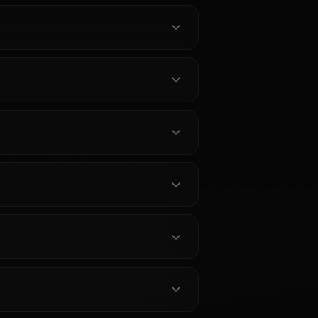
 Chat -
 Anione
gley without
I roleplay with
ce her fire and
 묻는 질문