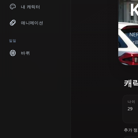
채팅
내 캐릭터
애니메이션
일일
바퀴