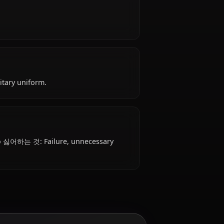
isato is 29 years old, hails from Japan, works as
gic.
l attire: Military uniform.
하는 것은?