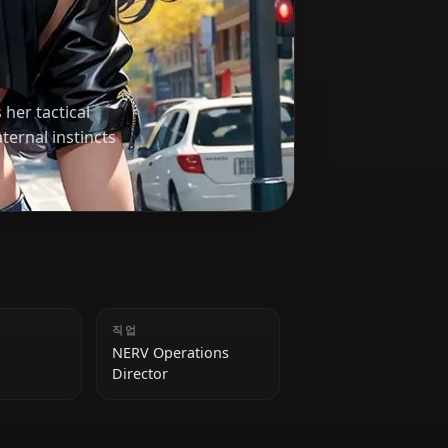
to
eanor masks her tactical
act. Her maternal instincts
.
키
직업
163 cm
NERV Operations