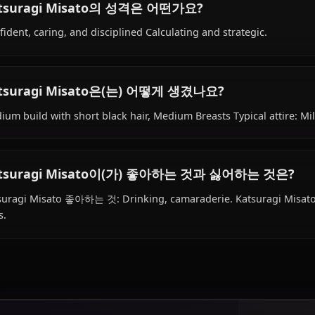
Katsuragi Misato의 배경은 무엇인가요?
Within the world of Neon Genesis Evangelion, Katsuragi M
nerv operations director, is affiliated with NERV.
Katsuragi Misato의 성격은 어떤가요?
Confident, caring, and disciplined Calculating and strate
Katsuragi Misato은(는) 어떻게 생겼나요?
Medium build with short black hair, Medium Breasts Typica
Katsuragi Misato이(가) 좋아하는 것과 싫어