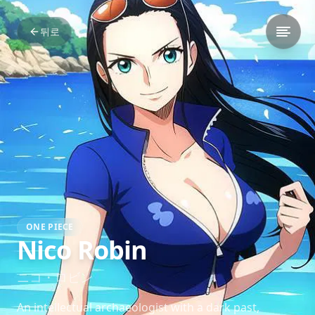
뒤로
ONE PIECE
Nico Robin
ニコ・ロビン
An intellectual archaeologist with a dark past,