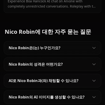
Experience Boa Hancock AI chat on Anione with
completely unrestricted conversations. Roleplay with the
Pirate Empress without filters limiting your interactions.
Nico Robin에 대한 자주 묻는 질문
Nico Robin은(는) 누구인가요?
Nico Robin의 성격은 어떤가요?
AI로 Nico Robin과(와) 채팅할 수 있나요?
Nico Robin의 AI 이미지를 생성할 수 있나요?