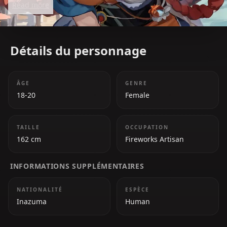
Read more
Yoimiya brings joy to the people through her
dazzling displays. Her creativity and love for her
craft make her a source of inspiration and
Détails du personnage
happiness.
ÂGE
GENRE
18-20
Female
TAILLE
OCCUPATION
162 cm
Fireworks Artisan
INFORMATIONS SUPPLÉMENTAIRES
NATIONALITÉ
ESPÈCE
Inazuma
Human