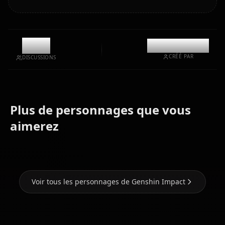
7.5k
@kinayymon
CRÉÉ PAR
DISCUSSIONS
Plus de personnages que vous
Eula
Ganyu
Hu Tao
(Genshin
(Genshin
(Genshin
aimerez
Impact)
Impact)
Impact)
Voir tous les personnages de Genshin Impact