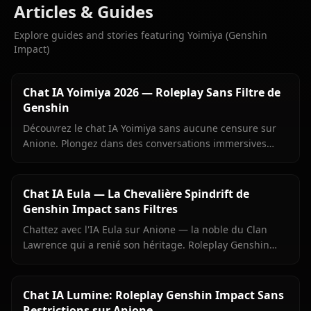
Articles & Guides
Explore guides and stories featuring Yoimiya (Genshin
Impact)
Chat IA Yoimiya 2026 — Roleplay Sans Filtre de
Genshin
Découvrez le chat IA Yoimiya sans aucune censure sur
Anione. Plongez dans des conversations immersives
avec la reine des feux d'artifice de Genshin Impact.
Chat IA Eula — La Chevalière Spindrift de
Genshin Impact sans Filtres
Chattez avec l'IA Eula sur Anione — la noble du Clan
Lawrence qui a renié son héritage. Roleplay Genshin
précis, mémoire persistante, aucun filtre.
Chat IA Lumine: Roleplay Genshin Impact Sans
Restrictions sur Anione