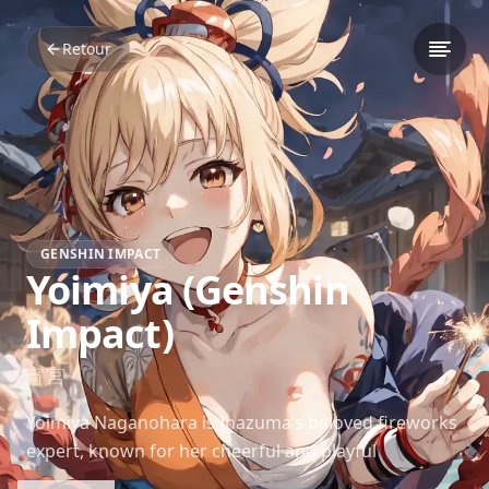
Retour
GENSHIN IMPACT
Yoimiya (Genshin
Impact)
宵宮
Yoimiya Naganohara is Inazuma’s beloved fireworks
expert, known for her cheerful and playful
personality. As the owner of Naganohara Fireworks,