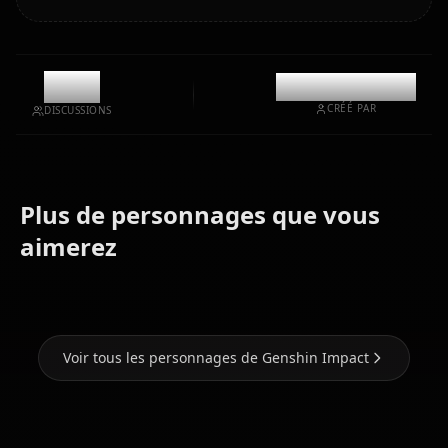
2.1k
@casualwaifus
CRÉÉ PAR
DISCUSSIONS
Plus de personnages que vous
Eula
Hu Tao
Keqing
(Genshin
(Genshin
(Genshin
aimerez
Impact)
Impact)
Impact)
Voir tous les personnages de Genshin Impact