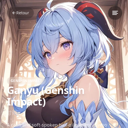
Retour
GENSHIN IMPACT
Ganyu (Genshin
Impact)
甘雨
A calm and soft-spoken half-qilin adeptus who