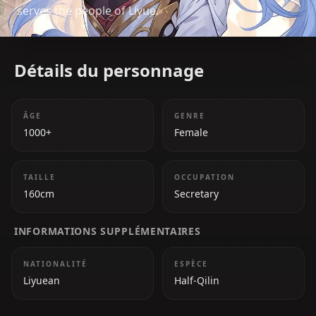
serves the people of Liyue.
Détails du personnage
ÂGE
GENRE
1000+
Female
TAILLE
OCCUPATION
160cm
Secretary
INFORMATIONS SUPPLÉMENTAIRES
NATIONALITÉ
ESPÈCE
Liyuean
Half-Qilin