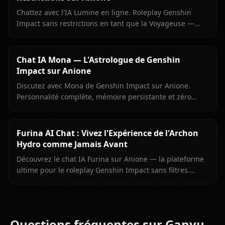
Chattez avec l'IA Lumine en ligne. Roleplay Genshin
Impact sans restrictions en tant que la Voyageuse —
mémoire persistante, médias en contexte, zéro filtre sur
Anione.
Chat IA Mona — L'Astrologue de Genshin
Impact sur Anione
Discutez avec Mona de Genshin Impact sur Anione.
Personnalité complète, mémoire persistante et zéro
filtre pour l'astrologue fière de Mondstadt.
Furina AI Chat : Vivez l'Expérience de l'Archon
Hydro comme Jamais Avant
Découvrez le chat IA Furina sur Anione — la plateforme
ultime pour le roleplay Genshin Impact sans filtres.
Discutez avec l'Archon Hydro, explorez sa personnalité
complexe.
Questions fréquentes sur Ganyu