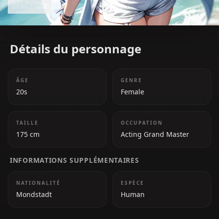
Read more
Jean is a kind and responsible leader who carries a
deep sense of duty. Despite the immense pressure
she faces, she remains calm, composed, and
Détails du personnage
compassionate, always putting others before
herself.
ÂGE
GENRE
20s
Female
TAILLE
OCCUPATION
175 cm
Acting Grand Master
INFORMATIONS SUPPLÉMENTAIRES
NATIONALITÉ
ESPÈCE
Mondstadt
Human