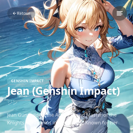
Retour
GENSHIN IMPACT
Jean (Genshin Impact)
ジン
Jean Gunnhildr is the Acting Grand Master of the
Knights of Favonius in Mondstadt. Known for her
unwavering dedication to protecting the people,