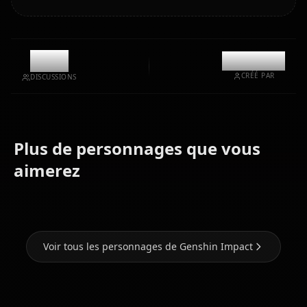
8.5k
@kanashi
CRÉÉ PAR
DISCUSSIONS
Plus de personnages que vous
Eula
Ganyu
Hu Tao
(Genshin
(Genshin
(Genshin
aimerez
Impact)
Impact)
Impact)
Voir tous les personnages de Genshin Impact