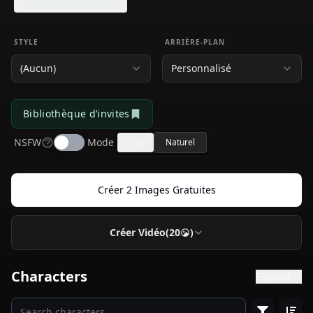
+ Ajouter à la bibliothèque
STYLE
ARRIÈRE-PLAN
(Aucun)
Personnalisé
Bibliothèque d’invites
NSFW
Mode
Tag
Naturel
Créer
2
Images Gratuites
Créer Vidéo
(
20
)
Détails de la Vidéo
Collapse
SOURCE D'IMAGE
Characters
Expand
Utiliser l'Image Générée