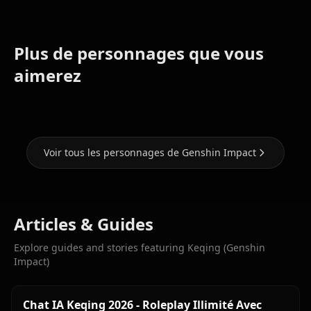
Plus de personnages que vous
Eula
Ganyu
Hu Tao
(Genshin
(Genshin
(Genshin
aimerez
Impact)
Impact)
Impact)
Voir tous les personnages de Genshin Impact
Articles & Guides
Explore guides and stories featuring Keqing (Genshin
Impact)
Chat IA Keqing 2026 - Roleplay Illimité Avec