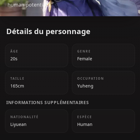
human potential.
Détails du personnage
ÂGE
GENRE
20s
Female
TAILLE
OCCUPATION
165cm
Yuheng
INFORMATIONS SUPPLÉMENTAIRES
NATIONALITÉ
ESPÈCE
Liyuean
Human