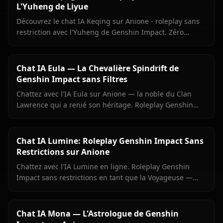
L'Yuheng de Liyue
Découvrez le chat IA Keqing sur Anione - roleplay sans
restriction avec l'Yuheng de Genshin Impact. Zéro
censure, médias en contexte, personnalité authentique.
Chat IA Eula — La Chevalière Spindrift de
Genshin Impact sans Filtres
Chattez avec l'IA Eula sur Anione — la noble du Clan
Lawrence qui a renié son héritage. Roleplay Genshin
précis, mémoire persistante, aucun filtre.
Chat IA Lumine: Roleplay Genshin Impact Sans
Restrictions sur Anione
Chattez avec l'IA Lumine en ligne. Roleplay Genshin
Impact sans restrictions en tant que la Voyageuse —
mémoire persistante, médias en contexte, zéro filtre sur
Anione.
Chat IA Mona — L'Astrologue de Genshin