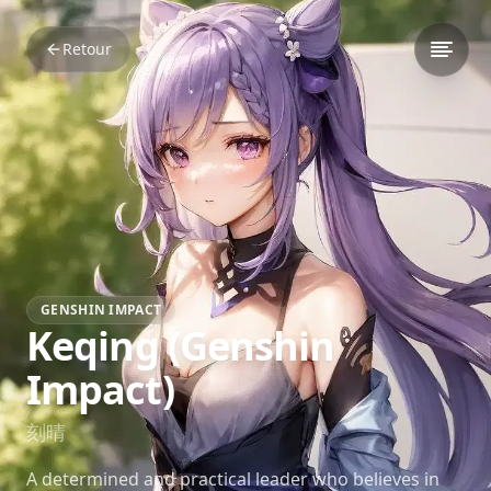
Retour
GENSHIN IMPACT
Keqing (Genshin
Impact)
刻晴
A determined and practical leader who believes in