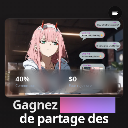
40%
$0
Commission
Pour rejoindre
Gagnez
40% à vie
de partage des