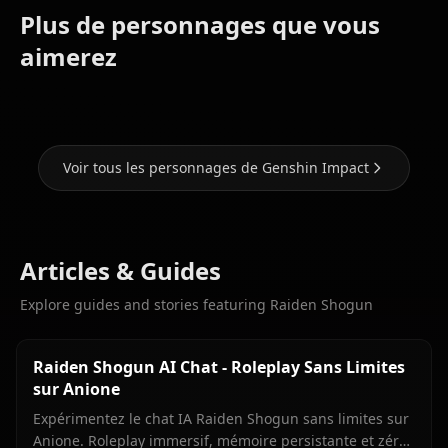
Plus de personnages que vous
Eula
Ganyu
Hu Tao
(Genshin
(Genshin
(Genshin
aimerez
Impact)
Impact)
Impact)
Voir tous les personnages de Genshin Impact
Articles & Guides
Explore guides and stories featuring Raiden Shogun
Raiden Shogun AI Chat - Roleplay Sans Limites
sur Anione
Expérimentez le chat IA Raiden Shogun sans limites sur
Anione. Roleplay immersif, mémoire persistante et zéro