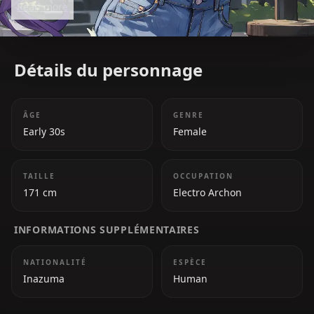
Read more
within her nation. Beneath her seemingly
emotionless exterior lies a tragic past and a deep
longing to protect her people in her own way.
Détails du personnage
ÂGE
GENRE
Early 30s
Female
TAILLE
OCCUPATION
171 cm
Electro Archon
INFORMATIONS SUPPLÉMENTAIRES
NATIONALITÉ
ESPÈCE
Inazuma
Human