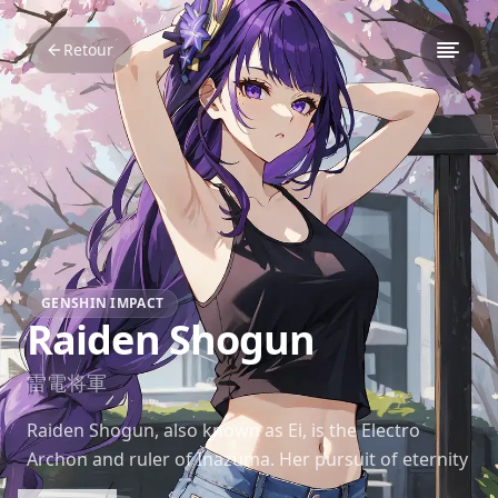
Retour
GENSHIN IMPACT
Raiden Shogun
雷電将軍
Raiden Shogun, also known as Ei, is the Electro
Archon and ruler of Inazuma. Her pursuit of eternity
drives her to uphold strict laws and regulations