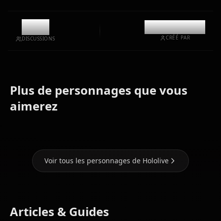
8.8k
@kinayymon
CRÉÉ PAR
DISCUSSIONS
Plus de personnages que vous
Houshou
Shirakami
Hoshimachi
aimerez
Marine
Fubuki
Suisei
Voir tous les personnages de Hololive
Articles & Guides