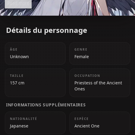
Read more
filled with her signature witty humor. She values her
fans, the 'Takodachis,' and often refers to her
community as her comfort zone.
Détails du personnage
ÂGE
GENRE
Unknown
Female
TAILLE
OCCUPATION
157 cm
Priestess of the Ancient
Ones
INFORMATIONS SUPPLÉMENTAIRES
NATIONALITÉ
ESPÈCE
Japanese
Ancient One