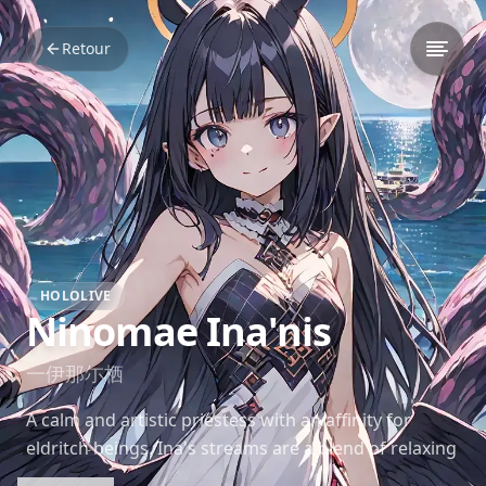
Retour
HOLOLIVE
Ninomae Ina'nis
一伊那尓栖
A calm and artistic priestess with an affinity for
eldritch beings. Ina's streams are a blend of relaxing
drawing sessions and engaging gameplay, often