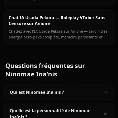
mémoire persistante et médias en contexte. Le roleplay
Mumei le plus authentique en ligne.
Chat IA Usada Pekora — Roleplay VTuber Sans
Censure sur Anione
Chattez avec l'IA Usada Pekora sur Anione — zéro filtres,
énergie peko-peko complète, mémoire persistante et
images envoyées directement dans le chat.
Questions fréquentes sur
Ninomae Ina'nis
Qui est Ninomae Ina'nis ?
Quelle est la personnalité de Ninomae
Ina'nis ?