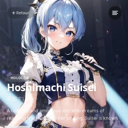
Retour
HOLOLIVE
Hoshimachi Suisei
星街すいせい
A talented and ambitious idol who dreams of
reaching the stars with her singing. Suisei is known
for her determination, charm, and a love for puzzle