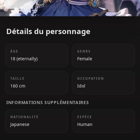
Read more
games and Tetris. Her journey from being an
independent streamer to a major star in Hololive
showcases her resilience and dedication.
Détails du personnage
ÂGE
GENRE
18 (eternally)
Female
TAILLE
OCCUPATION
160 cm
Idol
INFORMATIONS SUPPLÉMENTAIRES
NATIONALITÉ
ESPÈCE
Japanese
Human