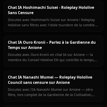
Chat IA Hoshimachi Suisei - Roleplay Hololive
Sans Censure
Discutez avec Hoshimachi Suisei sur Anione ! Roleplay
Hololive sans filtres avec l'idole tsundere de la comète.
Répliques mordantes, chant, zéro censure.
Chat IA Ouro Kronii – Parlez à la Gardienne du
Temps sur Anione
Discutez avec Ouro Kronii en chat IA sur Anione — la
membre du Conseil Hololive EN qui contrôle le temps,
avec son extérieur froid, sa chaleur cachée et aucun
filtre de contenu.
Chat IA Nanashi Mumei — Roleplay Hololive
Council sans censure sur Anione
Discutez avec l'IA Nanashi Mumei sur Anione — zéro
filtre, lore complet de la Gardienne de la Civilisation,
mémoire persistante et médias en contexte. Le roleplay
Mumei le plus authentique en ligne.