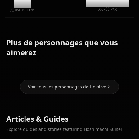
9.8k
@casualwaifus
CRÉÉ PAR
DISCUSSIONS
Plus de personnages que vous
Houshou
Shirakami
aimerez
Marine
Fubuki
Gawr Gura
Voir tous les personnages de Hololive
Articles & Guides
Explore guides and stories featuring Hoshimachi Suisei