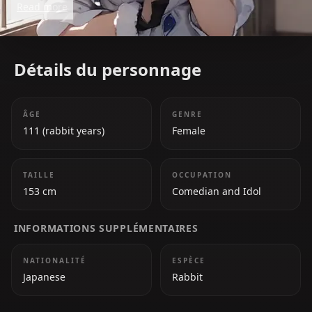
Read more
her tendency to pull pranks on her Hololive
colleagues. Beneath her playful demeanor, she has a
big heart and values her fans, the 'PekoMinions.'
Détails du personnage
ÂGE
GENRE
111 (rabbit years)
Female
TAILLE
OCCUPATION
153 cm
Comedian and Idol
INFORMATIONS SUPPLÉMENTAIRES
NATIONALITÉ
ESPÈCE
Japanese
Rabbit