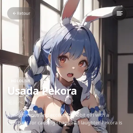
Retour
HOLOLIVE
Usada Pekora
兎田ぺこら
A mischievous and eccentric rabbit girl with a
penchant for causing chaos and laughter. Pekora is
known for her unique laugh, high-pitched voice, and