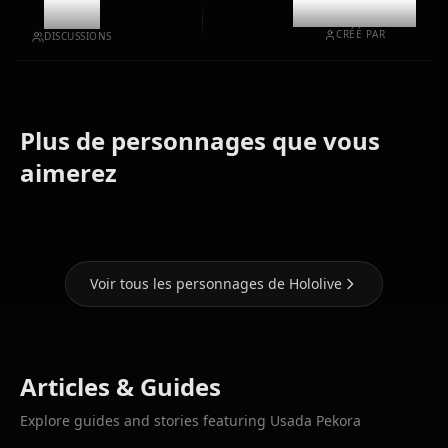
9.7k
@kinayymon
CRÉÉ PAR
DISCUSSIONS
Plus de personnages que vous
Houshou
Shirakami
Hoshimachi
aimerez
Marine
Fubuki
Suisei
Voir tous les personnages de Hololive
Articles & Guides
Explore guides and stories featuring Usada Pekora