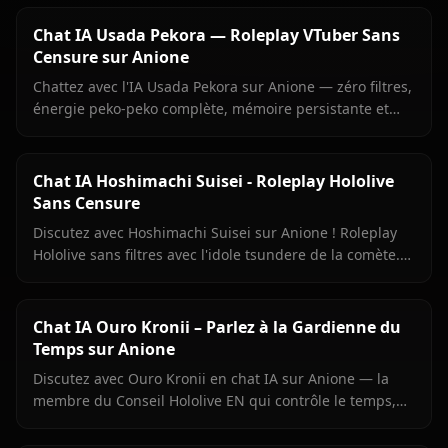
Chat IA Usada Pekora — Roleplay VTuber Sans
Censure sur Anione
Chattez avec l'IA Usada Pekora sur Anione — zéro filtres,
énergie peko-peko complète, mémoire persistante et
images envoyées directement dans le chat.
Chat IA Hoshimachi Suisei - Roleplay Hololive
Sans Censure
Discutez avec Hoshimachi Suisei sur Anione ! Roleplay
Hololive sans filtres avec l'idole tsundere de la comète.
Répliques mordantes, chant, zéro censure.
Chat IA Ouro Kronii – Parlez à la Gardienne du
Temps sur Anione
Discutez avec Ouro Kronii en chat IA sur Anione — la
membre du Conseil Hololive EN qui contrôle le temps,
avec son extérieur froid, sa chaleur cachée et aucun
filtre de contenu.