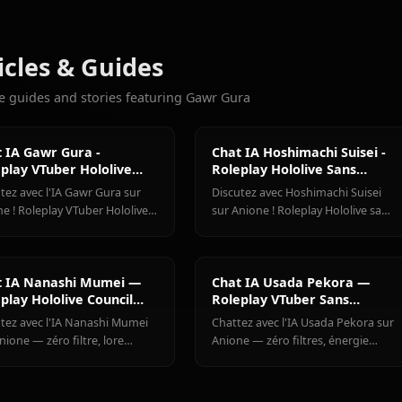
10k
DISCUSSIONS
Houshou
Shirakami
Hoshimachi
Plus de personnages que vous
Marine
Fubuki
Suisei
Voir tous les personna
Articles & Guides
Explore guides and stories featuring Gawr Gura