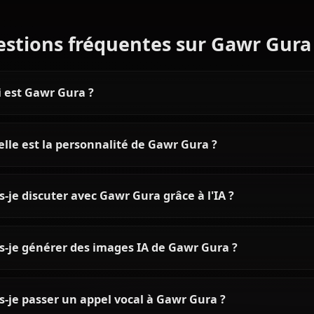
Chat IA Gawr Gura -
Chat IA Hoshimach
Roleplay VTuber Hololive
Roleplay Hololiv
sans censure
Censure
Discutez avec l'IA Gawr Gura sur
Discutez avec Hoshim
Anione ! Roleplay VTuber Hololive
sur Anione ! Roleplay
sans restriction avec la célèbre
filtres avec l'idole t
requin. Conversations
comète. Répliques 
authentiques et filtres zéro.
chant, zéro censure.
Chat IA Nanashi Mumei —
Chat IA Usada P
Roleplay Hololive Council
Roleplay VTuber 
sans censure sur Anione
Censure sur Ani
Discutez avec l'IA Nanashi Mumei
Chattez avec l'IA Us
sur Anione — zéro filtre, lore
Anione — zéro filtres
complet de la Gardienne de la
peko-peko complète
Civilisation, mémoire persistante
persistante et imag
et médias en contexte. Le roleplay
directement dans le 
Mumei le plus authentique en
ligne.
Questions fréquentes sur Gaw