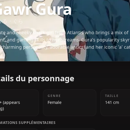
HOLOLIVE
Gawr Gura
がうる・ぐら
A cute and cheeky shark girl from Atlantis who bri
talent, and gaming skills to her streams. Gura’s po
her charming personality, adorable antics, and her 
has a deep love for rhythm games and her fans, wh
'chumbuds.'
Détails du personnage
ÂGE
GENRE
9000+ (appears
Female