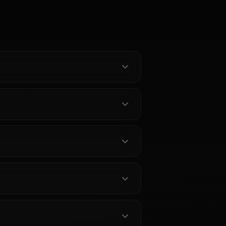
i Suisei -
Chat IA Ouro Kronii – Parlez
e Sans
à la Gardienne du Temps sur
Anione
achi Suisei
Discutez avec Ouro Kronii en chat
 Hololive sans
IA sur Anione — la membre du
sundere de la
Conseil Hololive EN qui contrôle le
mordantes,
temps, avec son extérieur froid, sa
chaleur cachée et aucun filtre de
ekora —
contenu.
Sans
one
ada Pekora sur
, énergie
, mémoire
es envoyées
chat.
r Gura