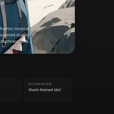
ngs a mix of humor, musical
pularity skyrocketed due to
iconic 'a' catchphrase. She
om she affectionately calls
TAILLE
OCCUPATION
141 cm
Shark-themed Idol