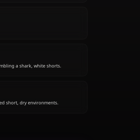
s young) years old, belongs to the atlantean shark
ol, is affiliated with Hololive EN.
lue hoodie resembling a shark, white shorts.