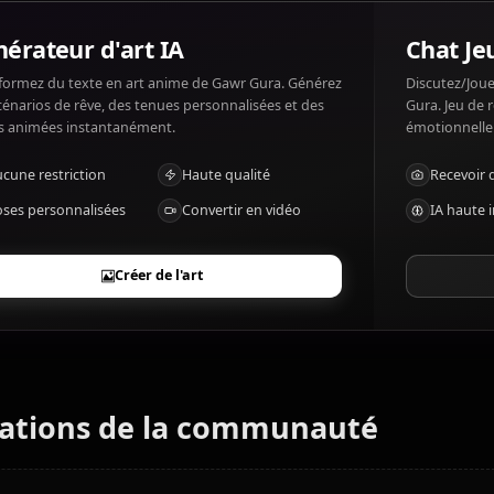
Qu'est-ce que Gawr Gura aime et n'aime p
Gawr Gura aime: Fish, water, pranks. Gawr Gura n'aime p
Générateur d'art IA
Transformez du texte en art anime de Gawr Gura. Générez
des scénarios de rêve, des tenues personnalisées et des
vidéos animées instantanément.
Aucune restriction
Haute qualité
Poses personnalisées
Convertir en vidéo