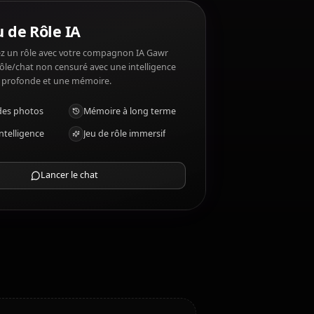
as ?
as: Being called short, dry environments.
Chat Jeu de Rôle IA
Discutez/Jouez un rôle avec votre compagnon IA Gawr
Gura. Jeu de rôle/chat non censuré avec une intelligence
émotionnelle profonde et une mémoire.
Recevoir des photos
Mémoire à long terme
IA haute intelligence
Jeu de rôle immersif