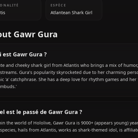
young)
INFORMATIONS SUPPLÉMENTAIRES
NATIONALITÉ
ESPÈCE
Atlantis
Atlantean Shark Girl
About Gawr Gura
Qui est Gawr Gura ?
A cute and cheeky shark girl from Atlantis who brings a 
her streams. Gura’s popularity skyrocketed due to her c
iconic 'a' catchphrase. She has a deep love for rhythm g
'chumbuds.'