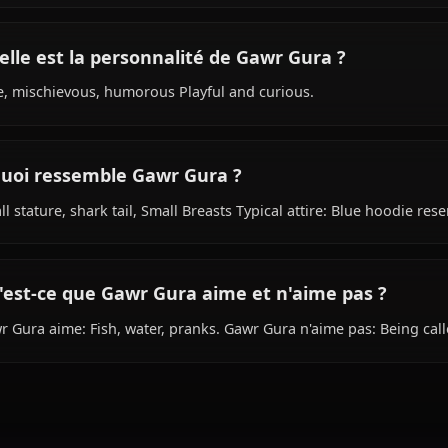
Quel est le passé de Gawr Gura ?
Within the world of Hololive, Gawr Gura is 9000+ (appear
girl species, hails from Atlantis, works as shark-themed id
Quelle est la personnalité de Gawr Gura ?
Cute, mischievous, humorous Playful and curious.
À quoi ressemble Gawr Gura ?
Small stature, shark tail, Small Breasts Typical attire: B