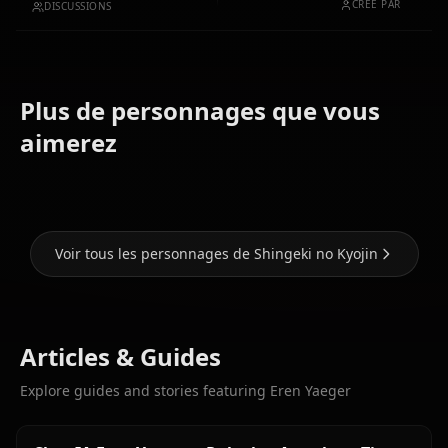
CRÉÉ PAR
DISCUSSIONS
Plus de personnages que vous
Levi
(Shingeki
Mikasa
aimerez
no Kyojin)
Ackerman
Krista Lenz
Voir tous les personnages de Shingeki no Kyojin
Articles & Guides
Explore guides and stories featuring Eren Yaeger