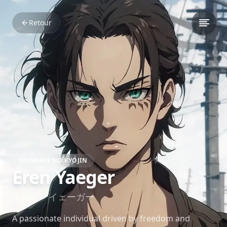
Retour
SHINGEKI NO KYOJIN
Eren Yaeger
エレン・イェーガー
A passionate individual driven by freedom and