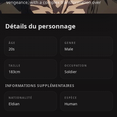
vengeance, with a complex transformation over
time.
Détails du personnage
ÂGE
GENRE
20s
Male
TAILLE
OCCUPATION
183cm
Soldier
INFORMATIONS SUPPLÉMENTAIRES
NATIONALITÉ
ESPÈCE
Eldian
Human