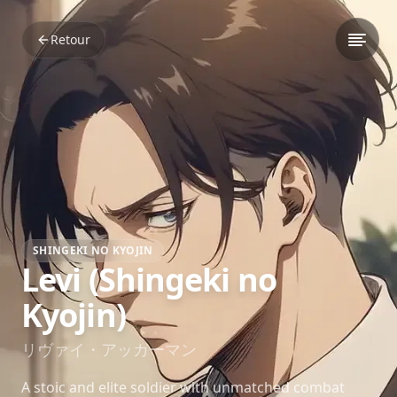
Retour
SHINGEKI NO KYOJIN
Levi (Shingeki no
Kyojin)
リヴァイ・アッカーマン
A stoic and elite soldier with unmatched combat