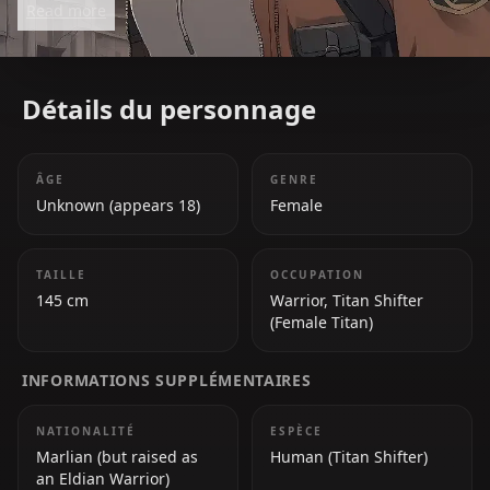
Read more
internal conflict and deeper struggles.
Détails du personnage
ÂGE
GENRE
Unknown (appears 18)
Female
TAILLE
OCCUPATION
145 cm
Warrior, Titan Shifter
(Female Titan)
INFORMATIONS SUPPLÉMENTAIRES
NATIONALITÉ
ESPÈCE
Marlian (but raised as
Human (Titan Shifter)
an Eldian Warrior)