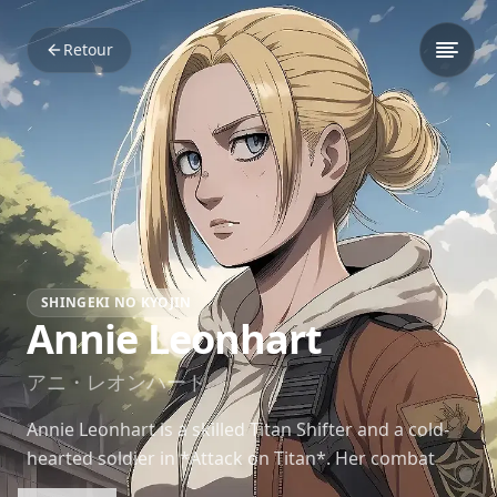
Retour
SHINGEKI NO KYOJIN
Annie Leonhart
アニ・レオンハート
Annie Leonhart is a skilled Titan Shifter and a cold-
hearted soldier in *Attack on Titan*. Her combat
prowess and mission-driven mentality hide her