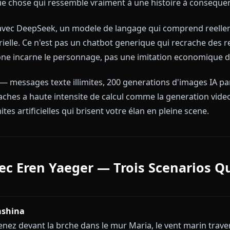
 cinq derniers messages.
rsistente signifie qu'Eren n'oublie jamais votre hist
haque decision prise ensemble est enregistree et reuti
tez pas de zero — vous reprenez exactement ou vous 
quelque chose qui ressemble vraiment à une histoire
ionne avec DeepSeek, un modele de langage qui comp
caracterielle. Ce n'est pas un chatbot generique qui r
sur Anione incarne le personnage, pas une imitation 
/mois
— messages texte illimites, 200 generations d'i
r les taches a haute intensite de calcul comme la gene
e limites artificielles qui brisent votre élan en pleine