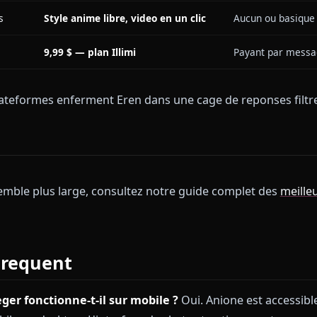
Rest
ntenu
Zero — entierement libre
asep
Persistente sur toutes les
Cont
sessions
uni
xtuels
Images et video dans le chat
Tex
DeepSeek, optimise pour le
acterielle
Mode
roleplay
'images
Style anime libre, video en un clic
Aucu
l
9,99 $ — plan Illimi
Paya