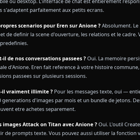
tres plateformes enferment Eren dans une cage de rep
d'ensemble plus large, consultez notre guide comple
ns Frequent
en yaeger fonctionne-t-il sur mobile ?
Oui. Anione e
r, mobile ou desktop. L'interface de chat est entierem
images s'adaptent parfaitement aux petits ecrans.
r mes propres scenarios pour Eren sur Anione ?
Abso