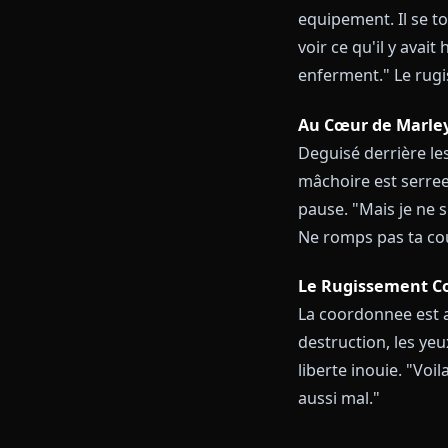
Roleplay
Tous
Le Retour a 
Vous et Eren 
equipement. Il
voir ce qu'il 
enferment." 
Au Cœur de 
Deguisé derri
mâchoire est s
pause. "Mais j