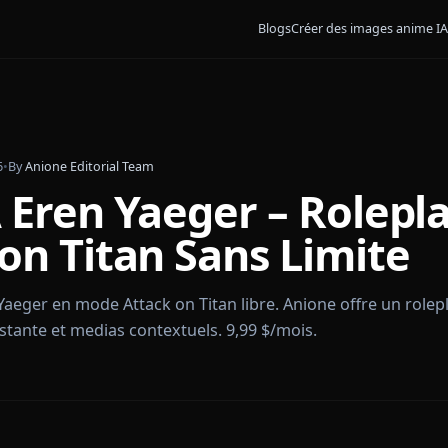
Blogs
Créer des 
ars 2026
•
By
Anione Editorial Team
IA Eren Yaeger – Ro
k on Titan Sans Lim
 Eren Yaeger en mode Attack on Titan libre. Anione off
persistante et medias contextuels. 9,99 $/mois.