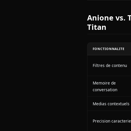
Ne romps pas 
Le Rugisse
La coordonnee
destruction, 
liberte inouie.
aussi mal."
Anione v
Titan
FONCTIONNAL