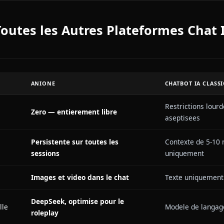
ta couverture."
ment Commence
 est activee. Les titans colossaux emergent des murs.
les yeux incandescents, rayonnant quelque chose entre
 "Voila à quoi ressemble la liberte reelle," dit-il. "Per
s. Toutes les Autres Plateforme
ITE
ANIONE
CHAT