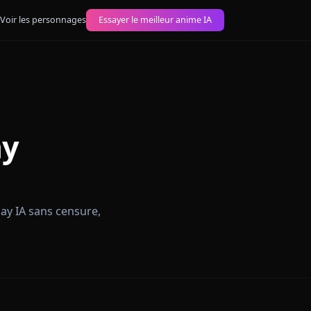
images anime IA
Voir les personnages
Essayer le meilleur anime IA
leplay
ite
re un roleplay IA sans censure,