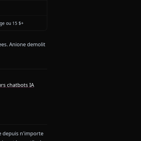
rictions lourdes, sorties
tisees
exte de 5-10 messages
quement
te uniquement
le de langage generique
n ou basique
nt par message ou 15 $+