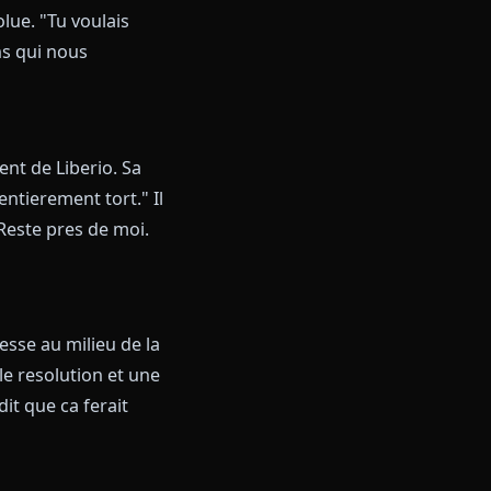
arios Qui Prennent
 marin traversant votre
rtitude absolue. "Tu voulais
 Plus de titans qui nous
un appartement de Liberio. Sa
s n'ont pas entierement tort." Il
us regarde. "Reste pres de moi.