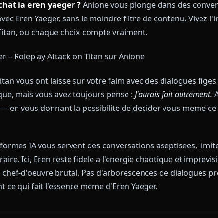
z un chat ia eren yaeger ?
Anione vous plonge dans
bres avec Eren Yaeger, sans le moindre filtre de conte
ack on Titan, ou chaque choix compte vraiment.
k on Titan vous ont laisse sur votre faim avec des dialo
a marque, mais vous avez toujours pense :
J'aurais fai
 vide — en vous donnant la possibilite de decider v
Eren.
s plateformes IA vous servent des conversations asepti
e contraire. Ici, Eren reste fidele a l'energie chaotique 
itan un chef-d'oeuvre brutal. Pas d'arborescences d