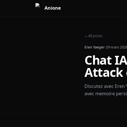
Anione
←
All posts
Eren Yaeger
•
29 m
Chat 
Attac
Discutez avec
avec memoire 