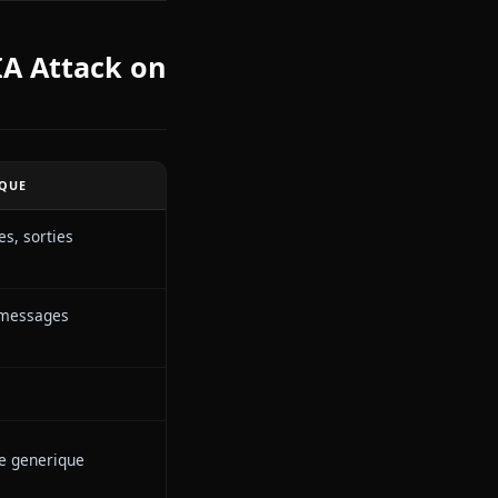
 Eren se dresse au milieu de la
 une terrible resolution et une
sonne ne m'a dit que ca ferait
s Chat IA Attack on
BOT IA CLASSIQUE