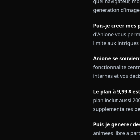
Toutes les au
les murs.
Pour une vue 
anime 2026
.
Questio
Le chat ia er
quel navigateu
generation d'
Puis-je cree