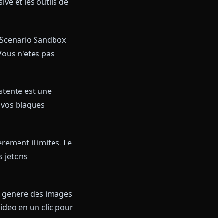
onses filtrees. Anione demolit
t des
meilleurs chatbots IA
st accessible depuis n'importe
ent responsive et les outils de
lument. Le Scenario Sandbox