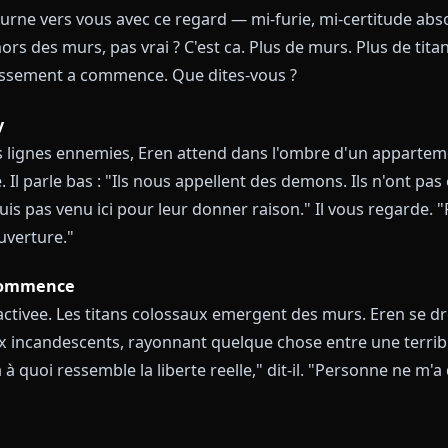
 Avec Eren Yaeger — Trois Scen
Shiganshina
vous tenez devant la brche dans le mur Maria, le vent
 se tourne vers vous avec ce regard — mi-furie, mi-ce
y avait hors des murs, pas vrai ? C'est ca. Plus de murs.
Le rugissement a commence. Que dites-vous ?
Marley
ère les lignes ennemies, Eren attend dans l'ombre d'
erree. Il parle bas : "Ils nous appellent des demons. Il
e ne suis pas venu ici pour leur donner raison." Il vo