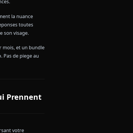
oire partagee. Chaque
lisee. Sur plusieurs sessions,
vous etes arretes, en
 à consequences.
rend reellement la nuance
ecrache des reponses toutes
economique de son visage.
mages IA par mois, et un bundle
ration video. Pas de piege au
 scene.