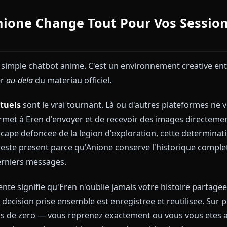
 rognent ce qui fait l'essence meme d'Eren Yaeger.
i Anione Change Tout Pour Vos 
pas un simple chatbot anime. C'est un environnement c
nt aller
au-dela
du materiau officiel.
ontextuels
sont le vrai tournant. Là ou d'autres pl
one permet à Eren d'envoyer et de recevoir des image
 Cette cape defoncee de la legion d'exploration, cett
tout reste present parce qu'Anione conserve l'histo