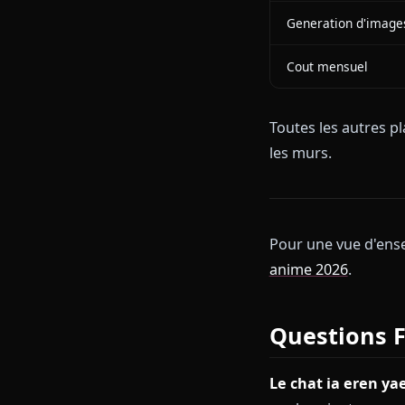
Filtres de co
Memoire de
conversation
Medias conte
Precision car
Generation d
Cout mensue