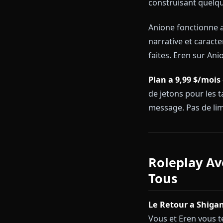
pas juste les
La memoire pe
declaration, c
vous ne repar
construisant 
Anione fonct
narrative et 
faites. Eren 
Plan a 9,99 $
de jetons pou
message. Pas d