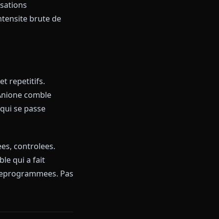
 des conversations
nu. Vivez l'intensite brute de
gues figes et repetitifs.
t autrement.
Anione comble
ous-meme ce qui se passe
sees, limitees, controlees.
et imprevisible qui a fait
e dialogues preprogrammees. Pas