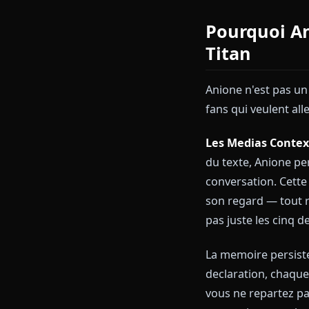
de filtres qui
Pourquo
Titan
Anione n'est 
fans qui veule
Les Medias C
du texte, Ani
conversation.
son regard — 