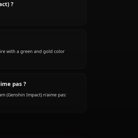
act) ?
pact) is Early 20s years old, hails from Sumeru,
ya.
nshin Impact) ?
t) ?
e: Academic attire with a green and gold color