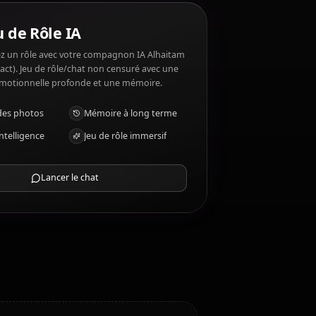
ime et n'aime pas ?
esign. Alhaitam (Genshin Impact) n'aime pas:
Chat Jeu de Rôle IA
Discutez/Jouez un rôle avec votre compagnon IA Alhaitam
(Genshin Impact). Jeu de rôle/chat non censuré avec une
intelligence émotionnelle profonde et une mémoire.
Recevoir des photos
Mémoire à long terme
IA haute intelligence
Jeu de rôle immersif