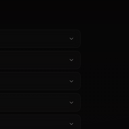
Roleplay
Chat IA Mona —
Sans
L'Astrologue de Genshin
 Anione
Impact sur Anione
ine en ligne.
Discutez avec Mona de Genshin
pact sans
Impact sur Anione. Personnalité
que la
complète, mémoire persistante et
ire
zéro filtre pour l'astrologue fière
en contexte,
de Mondstadt.
.
aitam