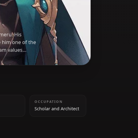
shin
holar from Sumeru. His
roblems make him one of the
erior, Alhaitham values
ging conventions and
TAILLE
OCCUPATION
182 cm
Scholar and Architect