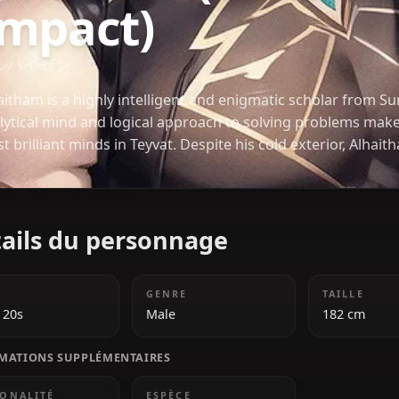
Alhaitam (Gen
Impact)
アルハイゼン
Alhaitham is a highly intelligent and enigmatic sc
analytical mind and logical approach to solving p
most brilliant minds in Teyvat. Despite his cold ext
knowledge and truth above all else, often challen
traditional beliefs.
Détails du personnage
ÂGE
GENRE
Early 20s
Male