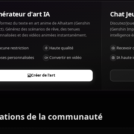
Qu'est-ce que Alhaitam (Genshin Impact) a
Alhaitam (Genshin Impact) aime: Knowledge, structure, d
Chaos, inefficiency.
Générateur d'art IA
Transformez du texte en art anime de Alhaitam (Genshin
Impact). Générez des scénarios de rêve, des tenues
personnalisées et des vidéos animées instantanément.
Aucune restriction
Haute qualité
Poses personnalisées
Convertir en vidéo