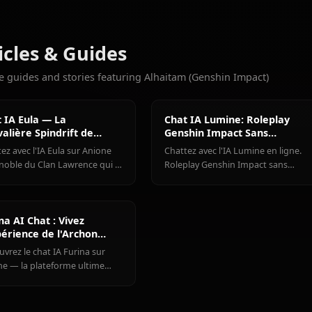
9.3k
DISCUSSIONS
Eula
Ganyu
Hu Tao
(Genshin
(Genshin
(Genshin
Plus de personnages que vous
Impact)
Impact)
Impact)
Voir tous les personnages
Articles & Guides
Explore guides and stories featuring Alhaitam (Genshin Imp