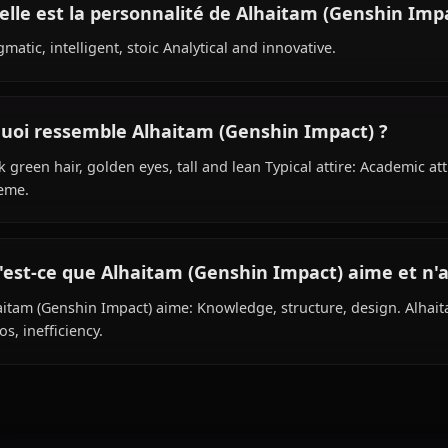
Quel est le passé de Alhaitam (Genshin Imp
Within the world of Genshin Impact, Alhaitam (Genshin Im
works as scholar and architect, is affiliated with Akademi
Quelle est la personnalité de Alhaitam (Ge
Pragmatic, intelligent, stoic Analytical and innovative.
À quoi ressemble Alhaitam (Genshin Impac
Dark green hair, golden eyes, tall and lean Typical attir
scheme.