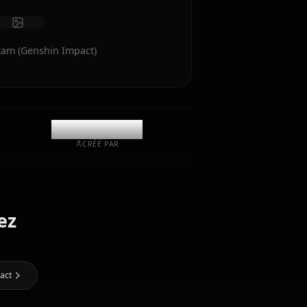
Lancer le chat
art IA de Alhaitam (Genshin Impact)