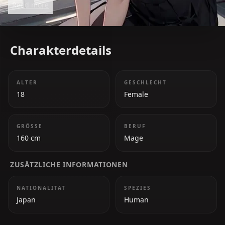
Read more
tsundere nature often conflicts with her true
feelings.
Charakterdetails
ALTER
GESCHLECHT
18
Female
GRÖSSE
BERUF
160 cm
Mage
ZUSÄTZLICHE INFORMATIONEN
NATIONALITÄT
SPEZIES
Japan
Human