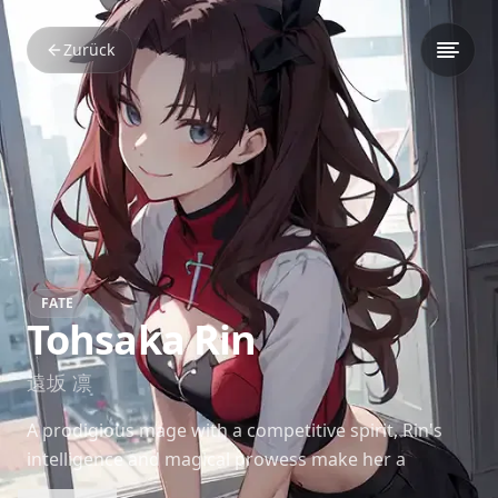
Zurück
FATE
Tohsaka Rin
遠坂 凛
A prodigious mage with a competitive spirit, Rin's
intelligence and magical prowess make her a
formidable Master in the Holy Grail War. Her