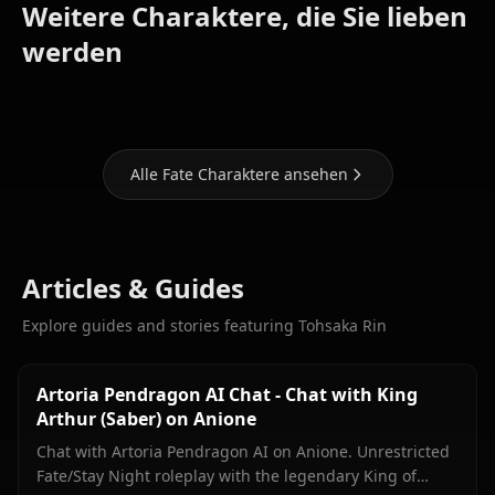
Weitere Charaktere, die Sie lieben
Artoria
Mash
werden
Pendragon
Kyrielight
Tamamo
Alle Fate Charaktere ansehen
Articles & Guides
Explore guides and stories featuring Tohsaka Rin
Artoria Pendragon AI Chat - Chat with King
Arthur (Saber) on Anione
Chat with Artoria Pendragon AI on Anione. Unrestricted
Fate/Stay Night roleplay with the legendary King of