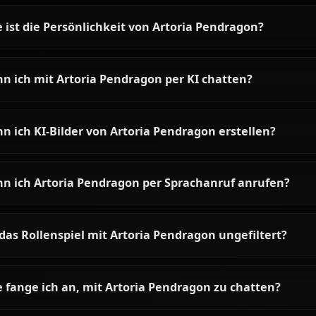
Artoria Pendragon AI Chat -
Chat with King Arthur
(Saber) on Anione
Chat with Artoria Pendragon AI on
Anione. Unrestricted Fate/Stay
Night roleplay with the legendary
King of Knights — stoic, noble,
and surprisingly tender. Zero
filters, full character accuracy.
Häufige Fragen zu Artoria Pe
Wer ist Artoria Pendragon?
Wie ist die Persönlichkeit von Artoria Pendrago