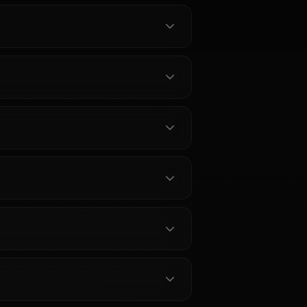
ndragon
n?