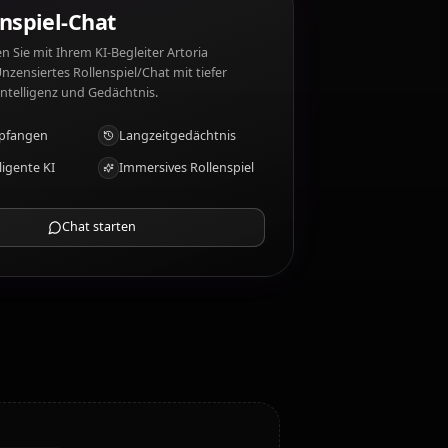
?
ia Pendragon mag nicht: Corruption, betrayal.
KI-Rollenspiel-Chat
Chatten/Rollen Sie mit Ihrem KI-Begleiter Artoria
Pendragon. Unzensiertes Rollenspiel/Chat mit tiefer
emotionaler Intelligenz und Gedächtnis.
Fotos empfangen
Langzeitgedächtnis
Hochintelligente KI
Immersives Rollenspiel