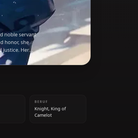
agon
dary king and noble servant
se of duty and honor, she
s and uphold justice. Her
sponsibility.
GRÖSSE
BERUF
154 cm
Knight, King of