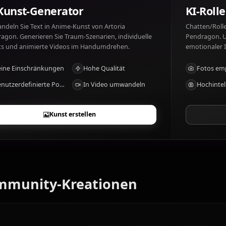
Was mag Artoria Pendragon und was nicht
Artoria Pendragon mag: Honor, protecting others. Artor
KI-Kunst-Generator
Verwandeln Sie Text in Anime-Kunst von Artoria
Pendragon. Generieren Sie Traum-Szenarien, individuelle
Outfits und animierte Videos im Handumdrehen.
Keine Einschränkungen
Hohe Qualität
Benutzerdefinierte Posen
In Video umwandeln