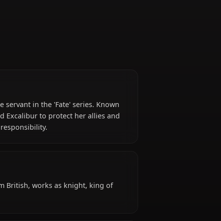
Camelot
ing and noble servant in the 'Fate' series. Known
he holy sword Excalibur to protect her allies and
ep sense of responsibility.