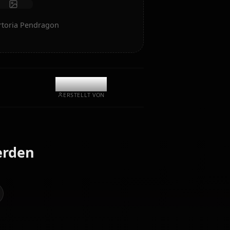
Chat starten
KI-Kunst von Artoria Pendragon
@kanashi