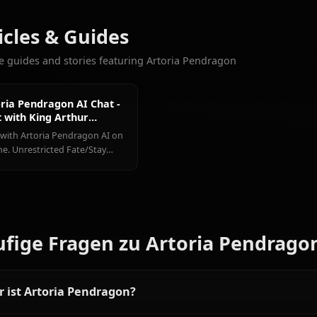
CHATS
Tohsaka
Mash
Weitere Charaktere, die Sie l
Rin
Kyrielight
Tamamo
Alle Fate Charakte
Articles & Guides
Explore guides and stories featuring Artoria Pendragon