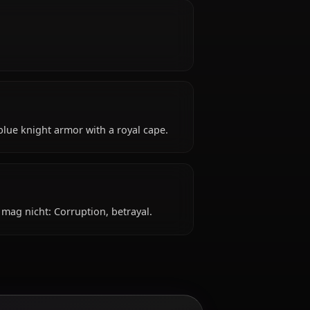
ragon?
ld, hails from British, works as knight, king of
dragon?
e: Silver and blue knight armor with a royal cape.