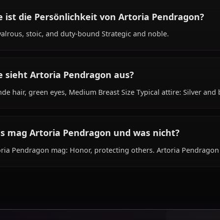
Was ist der Hintergrund von Artoria Pend
Within the world of Fate, Artoria Pendragon is 20+ years o
camelot, is affiliated with Knights of the Round Table.
Wie ist die Persönlichkeit von Artoria Pen
Chivalrous, stoic, and duty-bound Strategic and noble.
Wie sieht Artoria Pendragon aus?
Blonde hair, green eyes, Medium Breast Size Typical attir