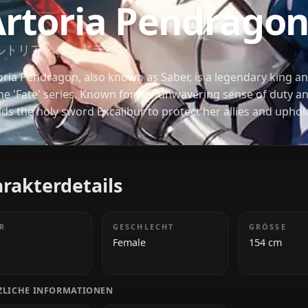
FATE
Artoria Pendr
アルトリア・ペンドラゴン
Artoria Pendragon, also known as Saber, is a legen
in the 'Fate' series. Known for her unwavering sen
wields the holy sword Excalibur to protect her allie
stoic and composed nature hides a deep sense of re
Charakterdetails
ALTER
GESCHLECHT
20+
Female