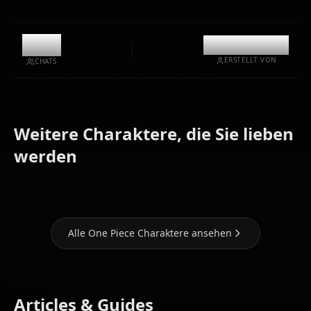
5.4k
@kinayymon
ERSTELLT VON
CHATS
Weitere Charaktere, die Sie lieben
Nami (One
Yamato
werden
Piece)
Nico Robin
(One Piece)
Alle One Piece Charaktere ansehen
Articles & Guides