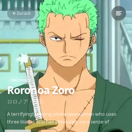
Zurück
ONE PIECE
Roronoa Zoro
ロロノア・ゾロ
A terrifyingly strong pirate swordsman who uses
three blades and has absolutely zero sense of
direction.