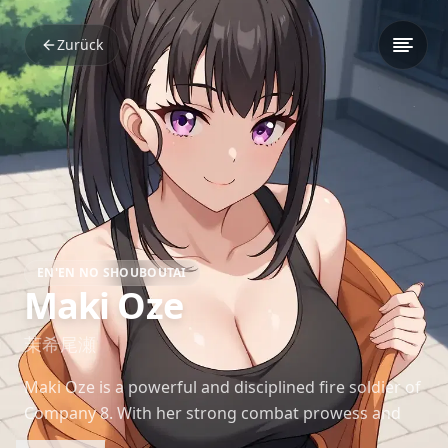
Zurück
EN'EN NO SHOUBOUTAI
Maki Oze
茉希尾瀬
Maki Oze is a powerful and disciplined fire soldier of
Company 8. With her strong combat prowess and
soft spot for cute things, she’s both a dependable