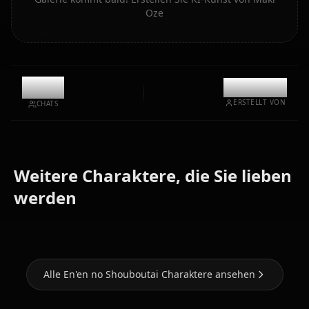
Oze
10.5k
@kanashi
ERSTELLT VON
CHATS
Weitere Charaktere, die Sie lieben
Zero Two
Tamaki
(Darling In
Nami (One
werden
Kotatsu
The Franxx)
Piece)
Alle En'en no Shouboutai Charaktere ansehen