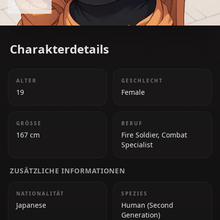
Read more
fighter and endearing teammate in *Fire Force*.
Charakterdetails
ALTER
GESCHLECHT
19
Female
GRÖSSE
BERUF
167 cm
Fire Soldier, Combat
Specialist
ZUSÄTZLICHE INFORMATIONEN
NATIONALITÄT
SPEZIES
Japanese
Human (Second
Generation)