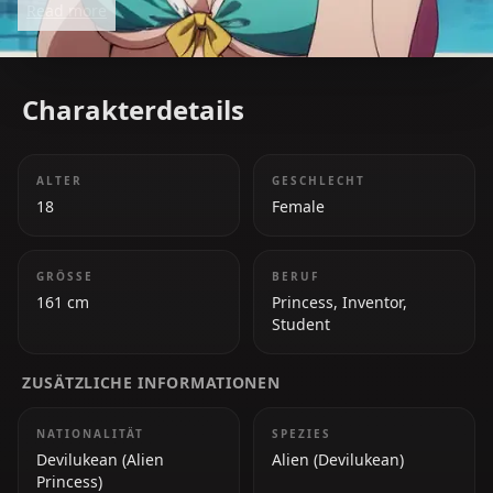
Read more
and chaotic affection drive much of To Love Ru’s
comedy and romance.
Charakterdetails
ALTER
GESCHLECHT
18
Female
GRÖSSE
BERUF
161 cm
Princess, Inventor,
Student
ZUSÄTZLICHE INFORMATIONEN
NATIONALITÄT
SPEZIES
Devilukean (Alien
Alien (Devilukean)
Princess)