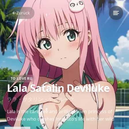
Zurück
TO LOVE RU
Lala Satalin Deviluke
ララ・サタリン・デビルーク
Lala is the carefree and brilliant alien princess of
Deviluke who crashes into Rito’s life with her wild
inventions and boundless energy. Her love for Earth