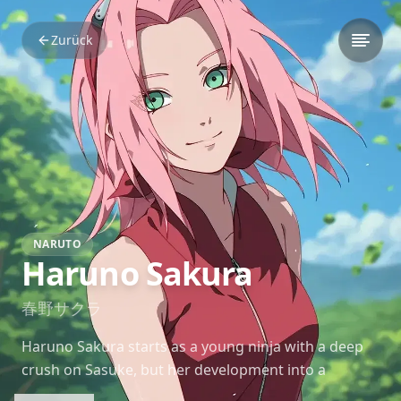
Zurück
NARUTO
Haruno Sakura
春野サクラ
Haruno Sakura starts as a young ninja with a deep
crush on Sasuke, but her development into a
medical ninja and strong, independent character