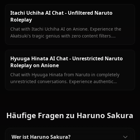
Itachi Uchiha AI Chat - Unfiltered Naruto
Roleplay
Chat with Itachi Uchiha AI on Anione. Experience the
Akatsuki's tragic genius with zero content filters.
Authentic Naruto Shippuden roleplay, deep lore
included.
Hyuuga Hinata AI Chat - Unrestricted Naruto
Roleplay on Anione
Chat with Hyuuga Hinata from Naruto in completely
unrestricted conversations. Experience authentic
Byakugan-powered roleplay without content filters
limiting your creativity.
Häufige Fragen zu Haruno Sakura
Wer ist Haruno Sakura?