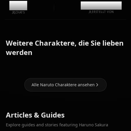
10.6k
@casualwaifus
ERSTELLT VON
CHATS
Weitere Charaktere, die Sie lieben
Hyuuga
Uchiha
Hatake
werden
Hinata
Itachi
Kakashi
Alle Naruto Charaktere ansehen
Articles & Guides
Explore guides and stories featuring Haruno Sakura