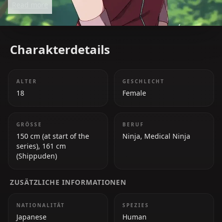
Read more
becomes a crucial part of the story in Naruto.
Charakterdetails
ALTER
GESCHLECHT
18
Female
GRÖSSE
BERUF
150 cm (at start of the
Ninja, Medical Ninja
series), 161 cm
(Shippuden)
ZUSÄTZLICHE INFORMATIONEN
NATIONALITÄT
SPEZIES
Japanese
Human