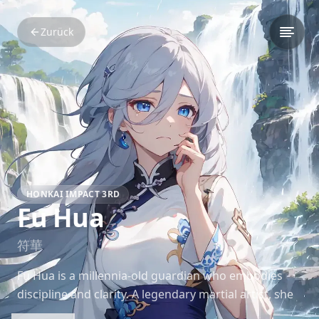
Zurück
HONKAI IMPACT 3RD
Fu Hua
符華
Fu Hua is a millennia-old guardian who embodies
discipline and clarity. A legendary martial artist, she
serves as a guardian of humanity’s will in *Honkai