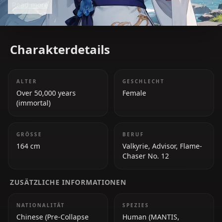
Read more
Impact 3rd*.
Charakterdetails
ALTER
GESCHLECHT
Over 50,000 years
Female
(immortal)
GRÖSSE
BERUF
164 cm
Valkyrie, Advisor, Flame-
Chaser No. 12
ZUSÄTZLICHE INFORMATIONEN
NATIONALITÄT
SPEZIES
Chinese (Pre-Collapse
Human (MANTIS,