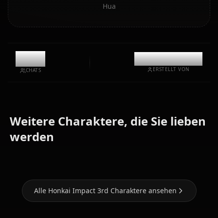
Hua
11.2k
@casualwaifus
ERSTELLT VON
CHATS
Weitere Charaktere, die Sie lieben
Kiana
werden
Elysia
Kaslana
Raiden Mei
Alle Honkai Impact 3rd Charaktere ansehen