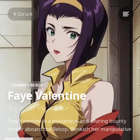
Zurück
COWBOY BEBOP
Faye Valentine
フェイ・ヴァレンタイン
Faye Valentine is a mysterious and alluring bounty
hunter aboard the Bebop. Beneath her manipulative
edge lies a vulnerable woman searching for truth