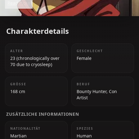
Read more
and connection in a world that left her behind.
Charakterdetails
ALTER
GESCHLECHT
23 (chronologically over
Female
70 due to cryosleep)
GRÖSSE
BERUF
168 cm
Bounty Hunter, Con
Artist
ZUSÄTZLICHE INFORMATIONEN
NATIONALITÄT
SPEZIES
Martian
Human