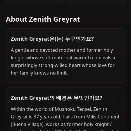
About Zenith Greyrat
Zenith Greyrat은(는) 누구인가요?
A gentle and devoted mother and former holy
knight whose soft maternal warmth conceals a
surprisingly strong-willed heart whose love for
her family knows no limit.
Zenith Greyrat의 배경은 무엇인가요?
Within the world of Mushoku Tensei, Zenith
Greyrat is 37 years old, hails from Milis Continent
(Buena Village), works as former holy knight /