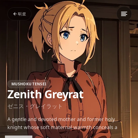
뒤로
MUSHOKU TENSEI
Zenith Greyrat
ゼニス・グレイラット
A gentle and devoted mother and former holy
knight whose soft maternal warmth conceals a
surprisingly strong-willed heart whose love for her