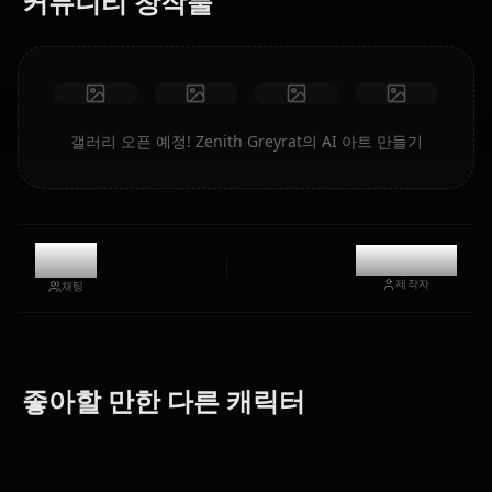
커뮤니티 창작물
갤러리 오픈 예정! Zenith Greyrat의 AI 아트 만들기
2.3k
@kanashi
제작자
채팅
Hilda
Roxy
Nanahoshi
Boreas
좋아할 만한 다른 캐릭터
Migurdia
Shizuka
Greyrat