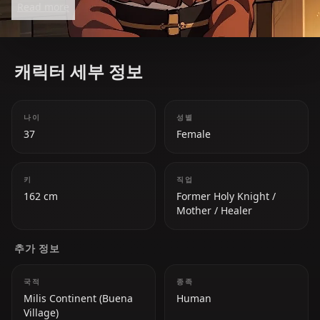
Read more
family knows no limit.
캐릭터 세부 정보
나이
성별
37
Female
키
직업
162 cm
Former Holy Knight /
Mother / Healer
추가 정보
국적
종족
Milis Continent (Buena
Human
Village)