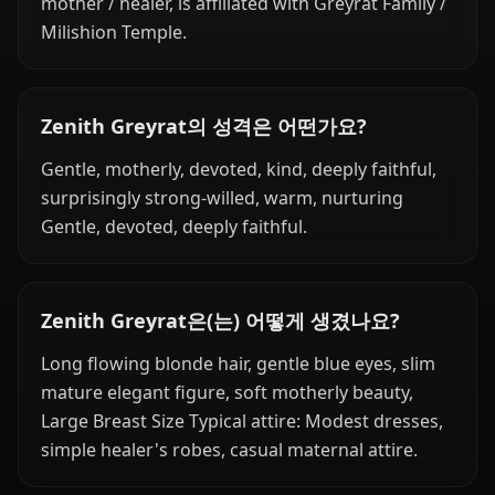
mother / healer, is affiliated with Greyrat Family /
Milishion Temple.
Zenith Greyrat의 성격은 어떤가요?
Gentle, motherly, devoted, kind, deeply faithful,
surprisingly strong-willed, warm, nurturing
Gentle, devoted, deeply faithful.
Zenith Greyrat은(는) 어떻게 생겼나요?
Long flowing blonde hair, gentle blue eyes, slim
mature elegant figure, soft motherly beauty,
Large Breast Size Typical attire: Modest dresses,
simple healer's robes, casual maternal attire.