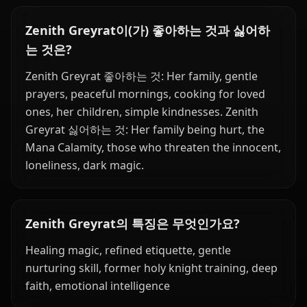
Zenith Greyrat이(가) 좋아하는 것과 싫어하
는 것은?
Zenith Greyrat 좋아하는 것: Her family, gentle
prayers, peaceful mornings, cooking for loved
ones, her children, simple kindnesses. Zenith
Greyrat 싫어하는 것: Her family being hurt, the
Mana Calamity, those who threaten the innocent,
loneliness, dark magic.
Zenith Greyrat의 특징은 무엇인가요?
Healing magic, refined etiquette, gentle
nurturing skill, former holy knight training, deep
faith, emotional intelligence